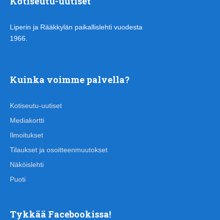
Kotiseutu-uutiset
Liperin ja Rääkkylän paikallislehti vuodesta
1966.
Kuinka voimme palvella?
Kotiseutu-uutiset
Mediakortti
Ilmoitukset
Tilaukset ja osoitteenmuutokset
Näköislehti
Puoti
Tykkää Facebookissa!