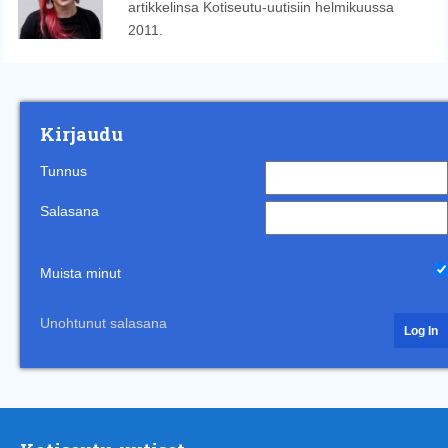
artikkelinsa Kotiseutu-uutisiin helmikuussa
2011.
Kirjaudu
Tunnus
Salasana
Muista minut
Unohtunut salasana