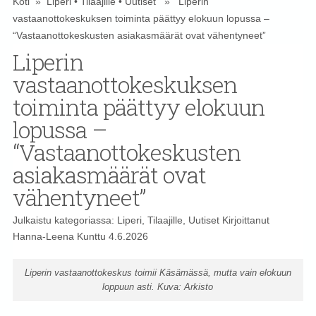
Koti
»
Liperi
•
Tilaajille
•
Uutiset
» Liperin
vastaanottokeskuksen toiminta päättyy elokuun lopussa –
“Vastaanottokeskusten asiakasmäärät ovat vähentyneet”
Liperin
vastaanottokeskuksen
toiminta päättyy elokuun
lopussa –
“Vastaanottokeskusten
asiakasmäärät ovat
vähentyneet”
Julkaistu kategoriassa:
Liperi
,
Tilaajille
,
Uutiset
Kirjoittanut
Hanna-Leena Kunttu
4.6.2026
Liperin vastaanottokeskus toimii Käsämässä, mutta vain elokuun
loppuun asti. Kuva: Arkisto