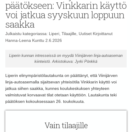
päätökseen: Vinkkarin käyttö
voi jatkua syyskuun loppuun
saakka
Julkaistu kategoriassa:
Liperi
,
Tilaajille
,
Uutiset
Kirjoittanut
Hanna-Leena Kunttu
2.6.2026
Liperin kunnan intresseissä on myydä Viinijärven linja-autoaseman
kiinteistö. Arkistokuva: Jyrki Pönkkä
Liperin elinympäristölautakunta on päättänyt, että Viinijärven
linja-autoasemalla sijaitsevan yhteisötila Vinkkarin käyttö voi
jatkua siihen saakka, kunnes koulukeskuksen yhteyteen
valmistuvat korvaavat tilat otetaan käyttöön. Lautakunta teki
päätöksen kokouksessaan 26. toukokuuta.
Vain tilaajille