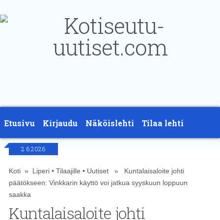
Etusivu
Kirjaudu
Näköislehti
Tilaa lehti
2.6.2026
Yhteystiedot
Koti
»
Liperi
•
Tilaajille
•
Uutiset
» Kuntalaisaloite johti
päätökseen: Vinkkarin käyttö voi jatkua syyskuun loppuun
saakka
Kuntalaisaloite johti