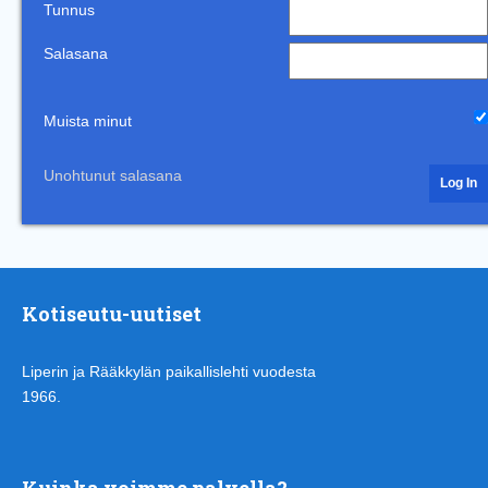
Tunnus
Salasana
Muista minut
Unohtunut salasana
Kotiseutu-uutiset
Liperin ja Rääkkylän paikallislehti vuodesta
1966.
Kuinka voimme palvella?