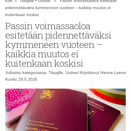
Koti
»
Tilaajille
•
Uutiset
» Passin voimassaoloa esitetään
pidennettäväksi kymmeneen vuoteen – kaikkia muutos ei
kuitenkaan koskisi
Passin voimassaoloa
esitetään pidennettäväksi
kymmeneen vuoteen –
kaikkia muutos ei
kuitenkaan koskisi
Julkaistu kategoriassa:
Tilaajille
,
Uutiset
Kirjoittanut
Hanna-Leena
Kunttu
29.5.2026