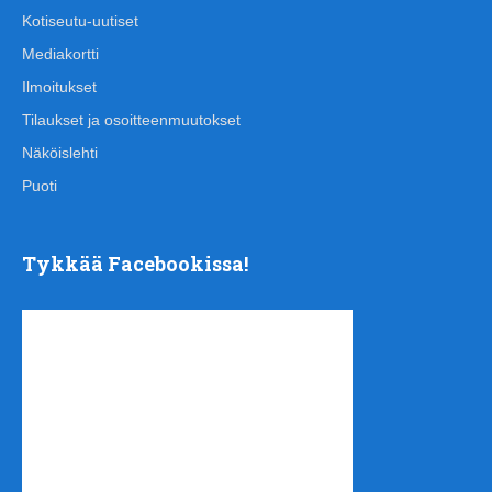
Kotiseutu-uutiset
Mediakortti
Ilmoitukset
Tilaukset ja osoitteenmuutokset
Näköislehti
Puoti
Tykkää Facebookissa!