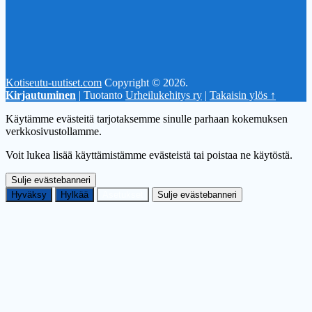
Kotiseutu-uutiset.com
Copyright © 2026.
Kirjautuminen
| Tuotanto
Urheilukehitys ry
|
Takaisin ylös ↑
Käytämme evästeitä tarjotaksemme sinulle parhaan kokemuksen
verkkosivustollamme.
Voit lukea lisää käyttämistämme evästeistä tai poistaa ne käytöstä.
Sulje evästebanneri
Hyväksy
Hylkää
Asetukset
Sulje evästebanneri