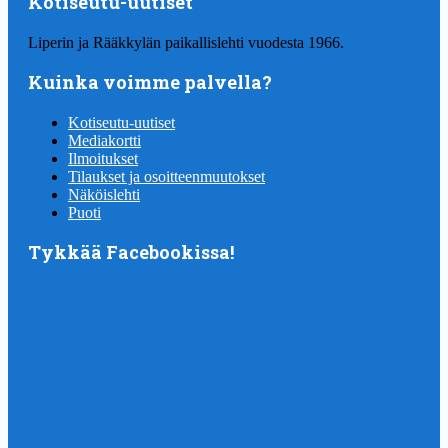
Kotiseutu-uutiset
Liperin ja Rääkkylän paikallislehti vuodesta 1966.
Kuinka voimme palvella?
Kotiseutu-uutiset
Mediakortti
Ilmoitukset
Tilaukset ja osoitteenmuutokset
Näköislehti
Puoti
Tykkää Facebookissa!