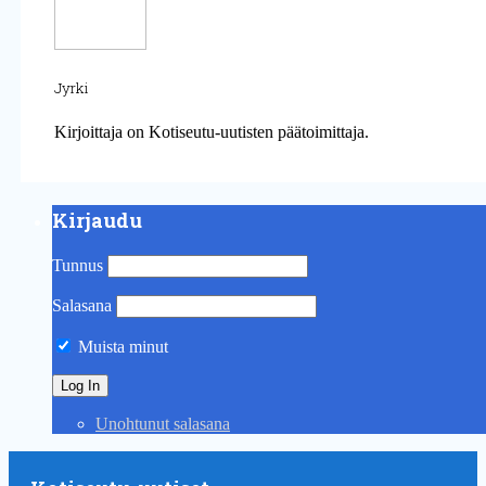
Jyrki
Kirjoittaja on Kotiseutu-uutisten päätoimittaja.
Kirjaudu
Tunnus
Salasana
Muista minut
Unohtunut salasana