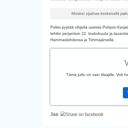
Monitori sijaitsee keskeisellä pa
Poliisi pyytää vihjeitä useista Pohjois-Karj
tehtiin perjantain 22. toukokuuta ja lauanta
Hammaslahdessa ja Tohmajärvellä.
V
Tämä juttu on vain tilaajille. Voit
Jaa: