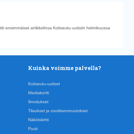
tti ensimmäiset artikkelinsa Kotiseutu-uutisiin helmikuussa
Kuinka voimme palvella?
Kotiseutu-uutiset
Mediakortti
Ilmoitukset
Tilaukset ja osoitteenmuutokset
Näköislehti
Puoti