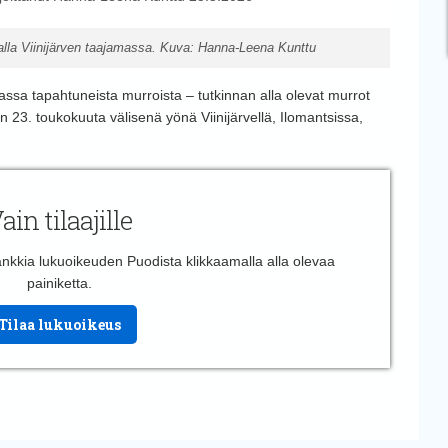
ikalla Viinijärven taajamassa. Kuva: Hanna-Leena Kunttu
alassa tapahtuneista murroista – tutkinnan alla olevat murrot
in 23. toukokuuta välisenä yönä Viinijärvellä, Ilomantsissa,
ain tilaajille
 hankkia lukuoikeuden Puodista klikkaamalla alla olevaa
painiketta.
Tilaa lukuoikeus