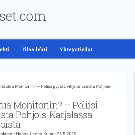
ehti
Tilaa lehti
Yhteystiedot
autua Monitoriin? – Poliisi pyytää vihjeitä useista Pohjois-
ua Monitoriin? – Poliisi
ista Pohjois-Karjalassa
oista
joittanut
Hanna-Leena Kunttu
25.5.2026