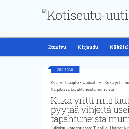
Etusivu
Kirjaudu
Näköisl
25.5.2026
Koti
»
Tilaajille
•
Uutiset
» Kuka yritti murt
Karjalassa tapahtuneista murroista
Kuka yritti murtaut
pyytää vihjeitä use
tapahtuneista murr
Julkaistu kategoriassa:
Tilaajille
,
Uutiset
Kir