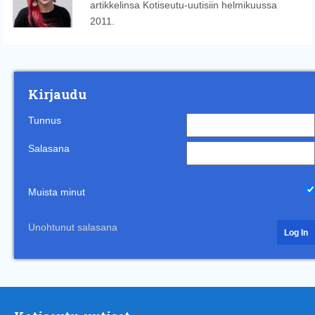
artikkelinsa Kotiseutu-uutisiin helmikuussa
2011.
Kirjaudu
Tunnus
Salasana
Muista minut
Unohtunut salasana