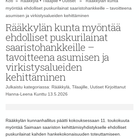
Koti
»
Rääkkylä
•
Tilaajille
•
Uutiset
» Rääkkylän kunta
myöntää ehdolliset puskurilainat saaristohankkeille – tavoitteena
asumisen ja virkistysalueiden kehittäminen
Rääkkylän kunta myöntää
ehdolliset puskurilainat
saaristohankkeille –
tavoitteena asumisen ja
virkistysalueiden
kehittäminen
Julkaistu kategoriassa:
Rääkkylä
,
Tilaajille
,
Uutiset
Kirjoittanut
Hanna-Leena Kunttu
13.5.2026
Rääkkylän kunnanhallitus päätti kokouksessaan 11. toukokuuta
myöntää Saimaan saariston kehittämisyhdistykselle ehdolliset
puskurilainat kahden hankekokonaisuuden toteuttamiseen.