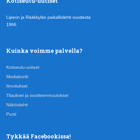
Kotiseutu-uutiset
Liperin ja Rääkkylän paikallislehti vuodesta
1966.
Kuinka voimme palvella?
Kotiseutu-uutiset
Mediakortti
Ilmoitukset
Tilaukset ja osoitteenmuutokset
Näköislehti
Puoti
Tykkää Facebookissa!