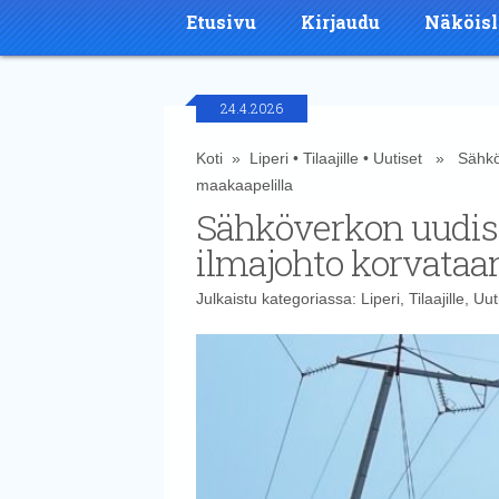
Etusivu
Kirjaudu
Näköisl
24.4.2026
Koti
»
Liperi
•
Tilaajille
•
Uutiset
» Sähköve
maakaapelilla
Sähköverkon uudis
ilmajohto korvataa
Julkaistu kategoriassa:
Liperi
,
Tilaajille
,
Uut