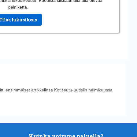
 hankkia lukuoikeuden Puodista klikkaamalla alla olevaa
painiketta.
Tilaa lukuoikeus
tti ensimmäiset artikkelinsa Kotiseutu-uutisiin helmikuussa
Kuinka voimme palvella?