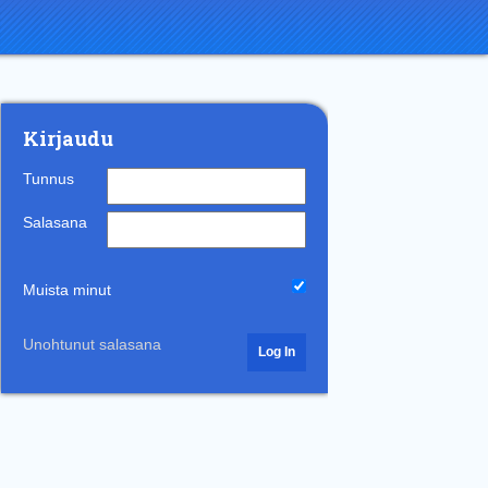
Kirjaudu
Tunnus
Salasana
Muista minut
Unohtunut salasana