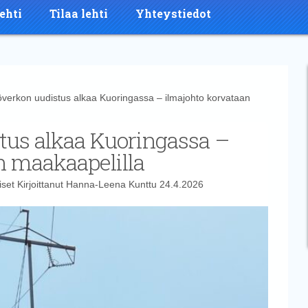
ehti
Tilaa lehti
Yhteystiedot
rkon uudistus alkaa Kuoringassa – ilmajohto korvataan
tus alkaa Kuoringassa –
n maakaapelilla
iset
Kirjoittanut
Hanna-Leena Kunttu
24.4.2026