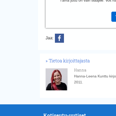
Tämä juttu on vain tilaajille. Voit
Jaa:
Tietoa kirjoittajasta
Hanna
Hanna-Leena Kunttu kirjoi
2011.
Kotiseutu-uutiset