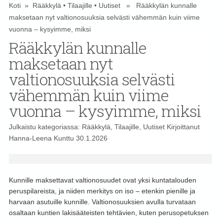
Koti
»
Rääkkylä
•
Tilaajille
•
Uutiset
» Rääkkylän kunnalle
maksetaan nyt valtionosuuksia selvästi vähemmän kuin viime
vuonna – kysyimme, miksi
Rääkkylän kunnalle
maksetaan nyt
valtionosuuksia selvästi
vähemmän kuin viime
vuonna – kysyimme, miksi
Julkaistu kategoriassa:
Rääkkylä
,
Tilaajille
,
Uutiset
Kirjoittanut
Hanna-Leena Kunttu
30.1.2026
Kunnille maksettavat valtionosuudet ovat yksi kuntatalouden
peruspilareista, ja niiden merkitys on iso – etenkin pienille ja
harvaan asutuille kunnille. Valtionosuuksien avulla turvataan
osaltaan kuntien lakisääteisten tehtävien, kuten perusopetuksen