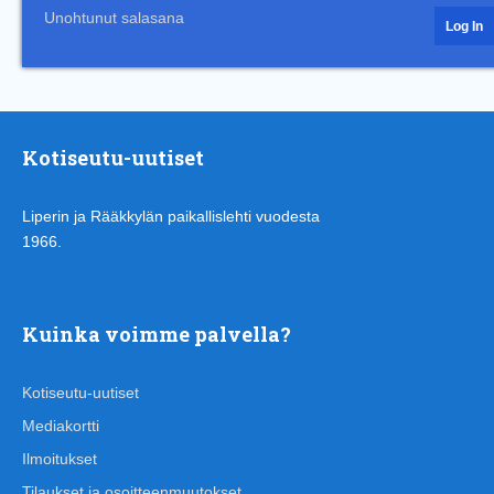
Unohtunut salasana
Kotiseutu-uutiset
Liperin ja Rääkkylän paikallislehti vuodesta
1966.
Kuinka voimme palvella?
Kotiseutu-uutiset
Mediakortti
Ilmoitukset
Tilaukset ja osoitteenmuutokset