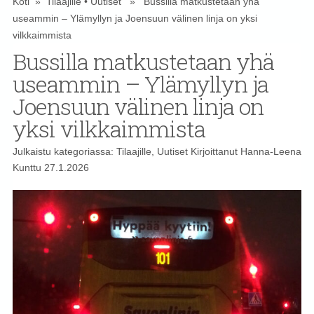
Koti
»
Tilaajille
•
Uutiset
» Bussilla matkustetaan yhä
useammin – Ylämyllyn ja Joensuun välinen linja on yksi
vilkkaimmista
Bussilla matkustetaan yhä
useammin – Ylämyllyn ja
Joensuun välinen linja on
yksi vilkkaimmista
Julkaistu kategoriassa:
Tilaajille
,
Uutiset
Kirjoittanut
Hanna-Leena
Kunttu
27.1.2026