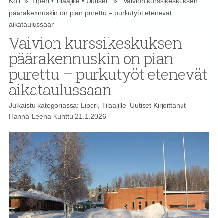
Koti
»
Liperi
•
Tilaajille
•
Uutiset
» Vaivion kurssikeskuksen
päärakennuskin on pian purettu – purkutyöt etenevät
aikataulussaan
Vaivion kurssikeskuksen
päärakennuskin on pian
purettu – purkutyöt etenevät
aikataulussaan
Julkaistu kategoriassa:
Liperi
,
Tilaajille
,
Uutiset
Kirjoittanut
Hanna-Leena Kunttu
21.1.2026