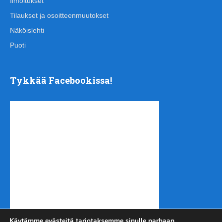
Ilmoitukset
Tilaukset ja osoitteenmuutokset
Näköislehti
Puoti
Tykkää Facebookissa!
Käytämme evästeitä tarjotaksemme sinulle parhaan