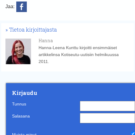
Jaa:
Tietoa kirjoittajasta
Hanna
Hanna-Leena Kunttu kirjoitti ensimmäiset
artikkelinsa Kotiseutu-uutisiin helmikuussa
2011.
Kirjaudu
Tunnus
Salasana
Muista minut