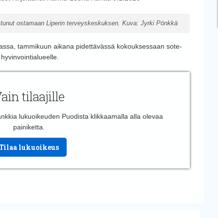
ostunut ostamaan Liperin terveyskeskuksen. Kuva: Jyrki Pönkkä
avassa, tammikuun aikana pidettävässä kokouksessaan sote-
hyvinvointialueelle.
ain tilaajille
 hankkia lukuoikeuden Puodista klikkaamalla alla olevaa
painiketta.
Tilaa lukuoikeus