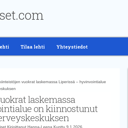
ehti
Tilaa lehti
Yhteystiedot
nteistöjen vuokrat laskemassa Liperissä – hyvinvointialue
keskuksen
 vuokrat laskemassa
intialue on kiinnostunut
terveyskeskuksen
iset
Kirjoittanut
Hanna-Leena Kunttu
9.1.2026