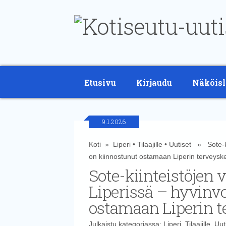
Etusivu
Kirjaudu
Näköisl
9.1.2026
Koti
»
Liperi
•
Tilaajille
•
Uutiset
» Sote-kii
on kiinnostunut ostamaan Liperin terveys
Sote-kiinteistöjen
Liperissä – hyvinvo
ostamaan Liperin 
Julkaistu kategoriassa:
Liperi
,
Tilaajille
,
Uut