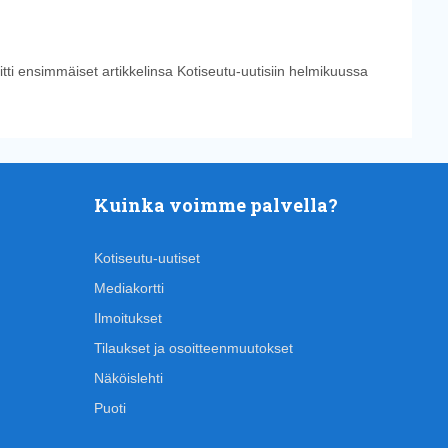
tti ensimmäiset artikkelinsa Kotiseutu-uutisiin helmikuussa
Kuinka voimme palvella?
Kotiseutu-uutiset
Mediakortti
Ilmoitukset
Tilaukset ja osoitteenmuutokset
Näköislehti
Puoti