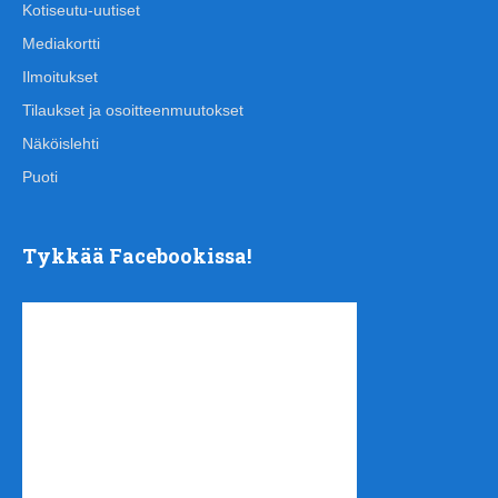
Kotiseutu-uutiset
Mediakortti
Ilmoitukset
Tilaukset ja osoitteenmuutokset
Näköislehti
Puoti
Tykkää Facebookissa!