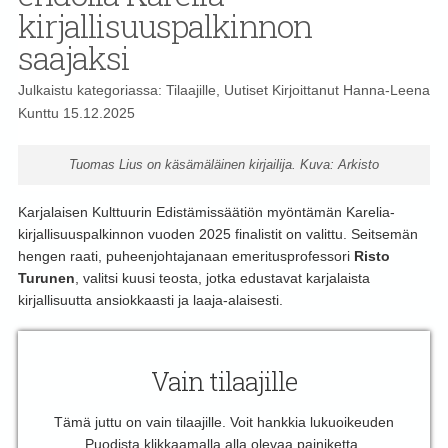
kirjallisuuspalkinnon
saajaksi
Julkaistu kategoriassa:
Tilaajille
,
Uutiset
Kirjoittanut
Hanna-Leena
Kunttu
15.12.2025
Tuomas Lius on käsämäläinen kirjailija. Kuva: Arkisto
Karjalaisen Kulttuurin Edistämissäätiön myöntämän Karelia-
kirjallisuuspalkinnon vuoden 2025 finalistit on valittu. Seitsemän
hengen raati, puheenjohtajanaan emeritusprofessori
Risto
Turunen
, valitsi kuusi teosta, jotka edustavat karjalaista
kirjallisuutta ansiokkaasti ja laaja-alaisesti.
Vain tilaajille
Tämä juttu on vain tilaajille. Voit hankkia lukuoikeuden
Puodista klikkaamalla alla olevaa painiketta.