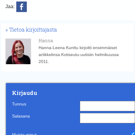
Jaa:
Tietoa kirjoittajasta
Hanna
Hanna-Leena Kunttu kirjoitti ensimmäiset
artikkelinsa Kotiseutu-uutisiin helmikuussa
2011.
Kirjaudu
Tunnus
Salasana
Muista minut