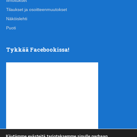
Ilmoitukset
Tilaukset ja osoitteenmuutokset
Näköislehti
Puoti
Tykkää Facebookissa!
Käytämme evästeitä tarjotaksemme sinulle parhaan