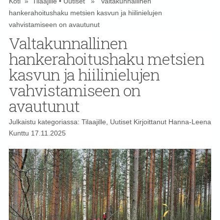
Koti
»
Tilaajille
•
Uutiset
» Valtakunnallinen
hankerahoitushaku metsien kasvun ja hiilinielujen
vahvistamiseen on avautunut
Valtakunnallinen
hankerahoitushaku metsien
kasvun ja hiilinielujen
vahvistamiseen on
avautunut
Julkaistu kategoriassa:
Tilaajille
,
Uutiset
Kirjoittanut
Hanna-Leena
Kunttu
17.11.2025