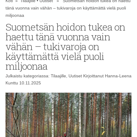
Koti
»
Tilaajille
•
Uutiset
» Suometsän hoidon tukea on haettu
tänä vuonna vain vähän – tukivaroja on käyttämättä vielä puoli
miljoonaa
Suometsän hoidon tukea on
haettu tänä vuonna vain
vähän – tukivaroja on
käyttämättä vielä puoli
miljoonaa
Julkaistu kategoriassa:
Tilaajille
,
Uutiset
Kirjoittanut
Hanna-Leena
Kunttu
10.11.2025