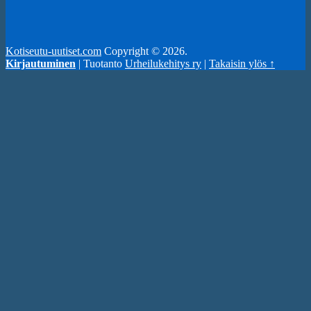
Kotiseutu-uutiset.com
Copyright © 2026.
Kirjautuminen
| Tuotanto
Urheilukehitys ry
|
Takaisin ylös ↑