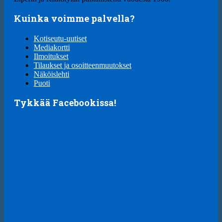
Kuinka voimme palvella?
Kotiseutu-uutiset
Mediakortti
Ilmoitukset
Tilaukset ja osoitteenmuutokset
Näköislehti
Puoti
Tykkää Facebookissa!