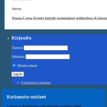
Hanna
Hanna-Leena Kunttu kirjoitti ensimmäiset artikkelinsa Kotiseut
Kirjaudu
Tunnus
Salasana
Muista minut
Unohtunut salasana
Kotiseutu-uutiset
Liperin ja Rääkkylän paikallislehti vuodesta 1966.