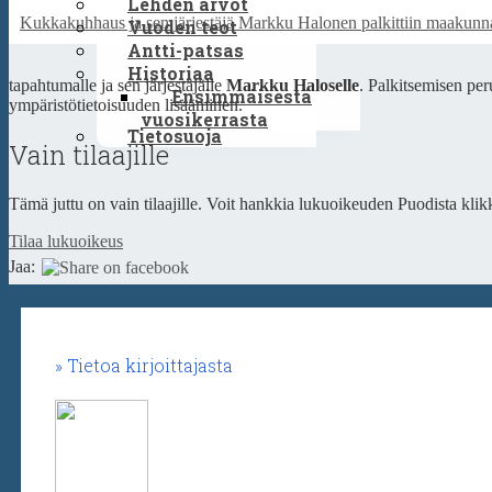
Lehden arvot
Kukkakuhhaus ja sen järjestäjä Markku Halonen palkittiin maakunn
Vuoden teot
Antti-patsas
Historiaa
tapahtumalle ja sen järjestäjälle
Markku Haloselle
. Palkitsemisen pe
Ensimmäisestä
ympäristötietoisuuden lisääminen.
vuosikerrasta
Tietosuoja
Vain tilaajille
Tämä juttu on vain tilaajille. Voit hankkia lukuoikeuden Puodista klikk
Tilaa lukuoikeus
Jaa:
Tietoa kirjoittajasta