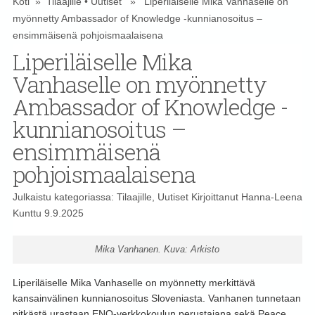
Koti
»
Tilaajille
•
Uutiset
» Liperiläiselle Mika Vanhaselle on
myönnetty Ambassador of Knowledge -kunnianosoitus –
ensimmäisenä pohjoismaalaisena
Liperiläiselle Mika
Vanhaselle on myönnetty
Ambassador of Knowledge -
kunnianosoitus –
ensimmäisenä
pohjoismaalaisena
Julkaistu kategoriassa:
Tilaajille
,
Uutiset
Kirjoittanut
Hanna-Leena
Kunttu
9.9.2025
Mika Vanhanen. Kuva: Arkisto
Liperiläiselle Mika Vanhaselle on myönnetty merkittävä
kansainvälinen kunnianosoitus Sloveniasta. Vanhanen tunnetaan
pitkästä urastaan ENO-verkkokoulun perustajana sekä Peace