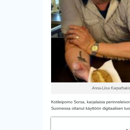
Anna-Liisa Karpathakis 
Kotileipomo Sorsa, karjalaisia perinneleivo
Suomessa ottanut käyttöön digitaalisen tuo