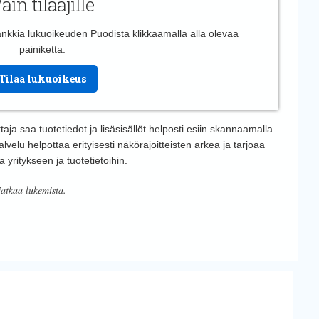
ain tilaajille
 hankkia lukuoikeuden Puodista klikkaamalla alla olevaa
painiketta.
Tilaa lukuoikeus
taja saa tuotetiedot ja lisäsisällöt helposti esiin skannaamalla
lvelu helpottaa erityisesti näkörajoitteisten arkea ja tarjoaa
a yritykseen ja tuotetietoihin.
jatkaa lukemista.