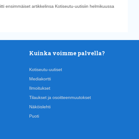
tti ensimmäiset artikkelinsa Kotiseutu-uutisiin helmikuussa
Kuinka voimme palvella?
Kotiseutu-uutiset
Mediakortti
Ilmoitukset
Tilaukset ja osoitteenmuutokset
Näköislehti
Puoti