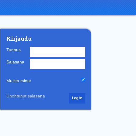
Kirjaudu
Tunnus
Salasana
Muista minut
Unohtunut salasana