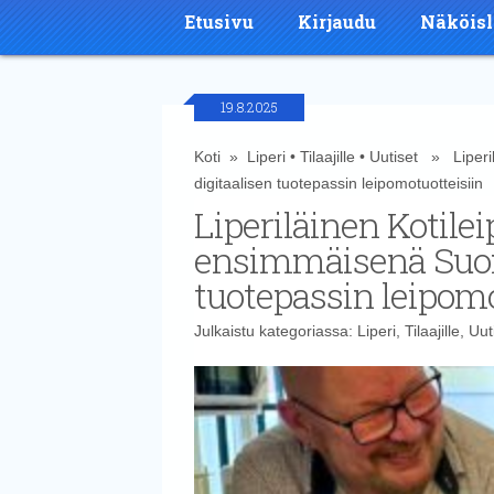
Etusivu
Kirjaudu
Näköisl
19.8.2025
Koti
»
Liperi
•
Tilaajille
•
Uutiset
» Liperil
digitaalisen tuotepassin leipomotuotteisiin
Liperiläinen Kotile
ensimmäisenä Suom
tuotepassin leipomo
Julkaistu kategoriassa:
Liperi
,
Tilaajille
,
Uut