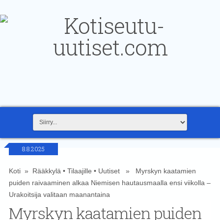
8.8.2025
Koti
»
Rääkkylä
•
Tilaajille
•
Uutiset
» Myrskyn kaatamien
puiden raivaaminen alkaa Niemisen hautausmaalla ensi viikolla –
Urakoitsija valitaan maanantaina
Myrskyn kaatamien puiden