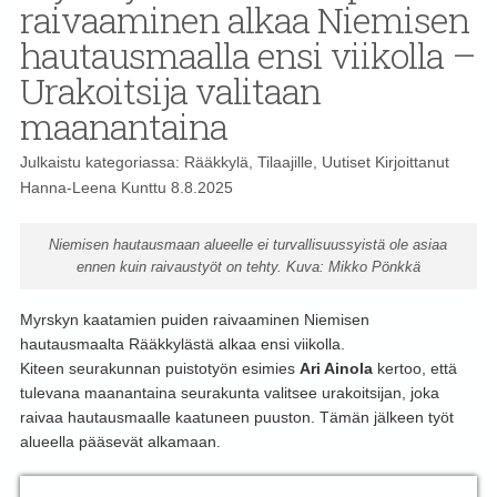
raivaaminen alkaa Niemisen
hautausmaalla ensi viikolla –
Urakoitsija valitaan
maanantaina
Julkaistu kategoriassa:
Rääkkylä
,
Tilaajille
,
Uutiset
Kirjoittanut
Hanna-Leena Kunttu
8.8.2025
Niemisen hautausmaan alueelle ei turvallisuussyistä ole asiaa
ennen kuin raivaustyöt on tehty. Kuva: Mikko Pönkkä
Myrskyn kaatamien puiden raivaaminen Niemisen
hautausmaalta Rääkkylästä alkaa ensi viikolla.
Kiteen seurakunnan puistotyön esimies
Ari Ainola
kertoo, että
tulevana maanantaina seurakunta valitsee urakoitsijan, joka
raivaa hautausmaalle kaatuneen puuston. Tämän jälkeen työt
alueella pääsevät alkamaan.