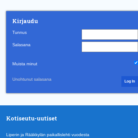
Kirjaudu
Tunnus
Salasana
Muista minut
Unohtunut salasana
Kotiseutu-uutiset
Liperin ja Rääkkylän paikallislehti vuodesta