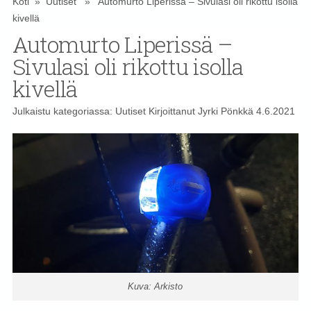
Koti
»
Uutiset
» Automurto Liperissä – Sivulasi oli rikottu isolla
kivellä
Automurto Liperissä –
Sivulasi oli rikottu isolla
kivellä
Julkaistu kategoriassa:
Uutiset
Kirjoittanut
Jyrki Pönkkä
4.6.2021
Kuva: Arkisto