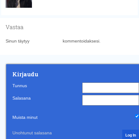
Vastaa
Sinun täytyy
kirjautua sisään
kommentoidaksesi.
Kirjaudu
Tunnus
Salasana
Muista minut
Unohtunut salasana