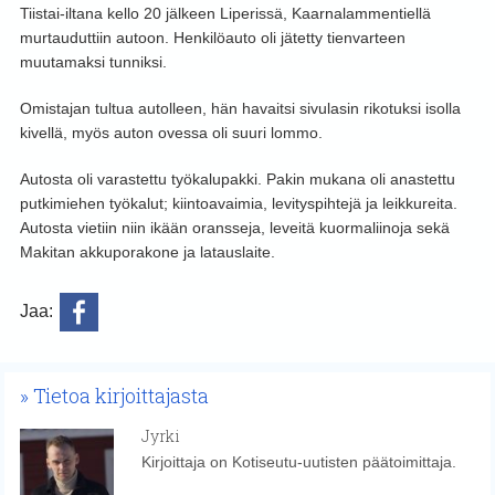
Tiistai-iltana kello 20 jälkeen Liperissä, Kaarnalammentiellä
murtauduttiin autoon. Henkilöauto oli jätetty tienvarteen
muutamaksi tunniksi.
Omistajan tultua autolleen, hän havaitsi sivulasin rikotuksi isolla
kivellä, myös auton ovessa oli suuri lommo.
Autosta oli varastettu työkalupakki. Pakin mukana oli anastettu
putkimiehen työkalut; kiintoavaimia, levityspihtejä ja leikkureita.
Autosta vietiin niin ikään oransseja, leveitä kuormaliinoja sekä
Makitan akkuporakone ja latauslaite.
Jaa:
Tietoa kirjoittajasta
Jyrki
Kirjoittaja on Kotiseutu-uutisten päätoimittaja.