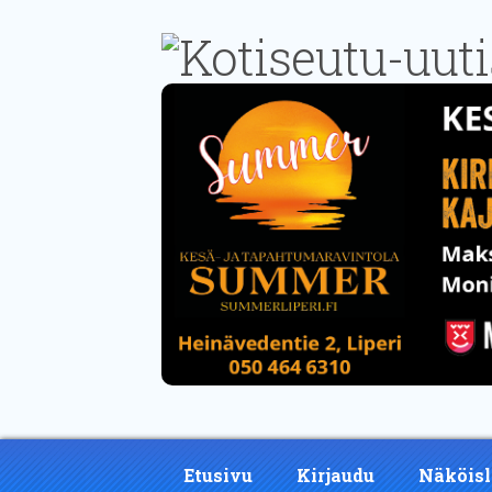
Etusivu
Kirjaudu
Näköisl