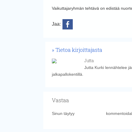
Vaikuttajaryhmän tehtävä on edistää nuorte
Jaa:
Tietoa kirjoittajasta
Jutta
Jutta Kurki lennähtelee j
jalkapallokentillä.
Vastaa
Sinun täytyy
kirjautua sisään
kommentoidak