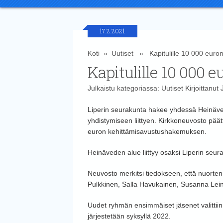
17.2.2021
Koti
»
Uutiset
» Kapitulille 10 000 euro
Kapitulille 10 000
Julkaistu kategoriassa:
Uutiset
Kirjoittanut
Liperin seurakunta hakee yhdessä Heinäv
yhdistymiseen liittyen. Kirkkoneuvosto päät
euron kehittämisavustushakemuksen.
Heinäveden alue liittyy osaksi Liperin seu
Neuvosto merkitsi tiedokseen, että nuorten
Pulkkinen, Salla Havukainen, Susanna Le
Uudet ryhmän ensimmäiset jäsenet valittiin
järjestetään syksyllä 2022.