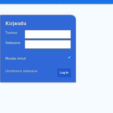
Kirjaudu
Tunnus
Salasana
Muista minut
Unohtunut salasana