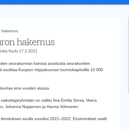
n hakemus
 euron hakemus
Jutta Kurki
17.2.2021
eden seurakunnan kanssa avustusta seurakuntien
ti osoittaa Kuopion hiippakunnan tuomiokapitulille 10 000
rakuntaa ensi vuoden alussa.
 vaikuttajaryhmään on valittu Iina-Emilia Sorsa, Veera
ino, Johanna Nupponen ja Hanna Volmanen.
 ilmoituksen avulla vuosiksi 2021–2022. Ensimmäiset vaalit