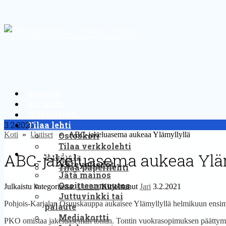
Etusivu
Kirjaudu
Näköislehti
3.2.2021
Tilaa lehti
Koti
»
Uutiset
» ABC-jakeluasema aukeaa Ylämyllyllä
Ostoskori
Tilaa verkkolehti
Yhteystiedot
ABC-jakeluasema aukeaa Ylä
Puodista
Yhteystiedot
Tilaa paperilehti
Jätä mainos
Osoitteenmuutos
Julkaistu kategoriassa:
Uutiset
Kirjoittanut
Jari
3.2.2021
Juttuvinkki tai
Pohjois-Karjalan Osuuskauppa aukaisee Ylämyllyllä helmikuun ensim
palaute
Mediakortti
PKO omistaa jakeluaseman tontin. Tontin vuokrasopimuksen päättymi