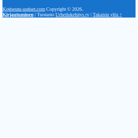
Kotiseutu-uutiset.com
Copyright © 2026.
Kirjautuminen
| Tuotanto
Urheilukehitys ry
|
Takaisin ylös ↑