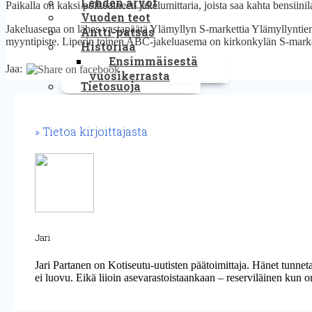
Lehden arvot
Paikalla on kaksi polttoaineen jakelumittaria, joista saa kahta bensiinila
Vuoden teot
Jakeluasema on lähes vastapäätä Ylämyllyn S-markettia Ylämyllyntie
Antti-patsas
myyntipiste. Liperin toinen ABC-jakeluasema on kirkonkylän S-marke
Historiaa
Ensimmäisestä
Jaa:
vuosikerrasta
Tietosuoja
Tietoa kirjoittajasta
Jari
Jari Partanen on Kotiseutu-uutisten päätoimittaja. Hänet tunn
ei luovu. Eikä liioin asevarastoistaankaan – reserviläinen kun o