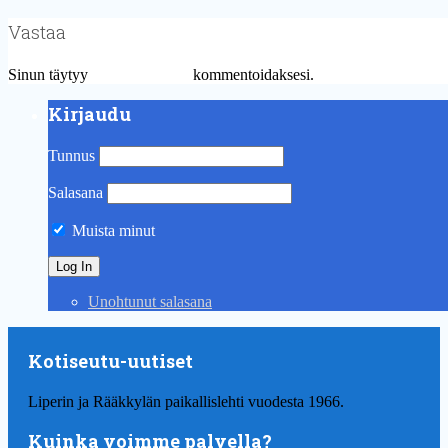
Vastaa
Sinun täytyy
kirjautua sisään
kommentoidaksesi.
Kirjaudu
Tunnus
Salasana
Muista minut
Unohtunut salasana
Kotiseutu-uutiset
Liperin ja Rääkkylän paikallislehti vuodesta 1966.
Kuinka voimme palvella?