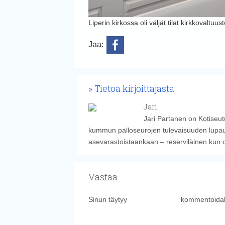
Liperin kirkossa oli väljät tilat kirkkovaltu
Jaa:
Tietoa kirjoittajasta
Jari
Jari Partanen on Kotiseut
kummun palloseurojen tulevaisuuden lupauk
asevarastoistaankaan – reserviläinen kun 
Vastaa
Sinun täytyy
kirjautua sisään
kommentoidak