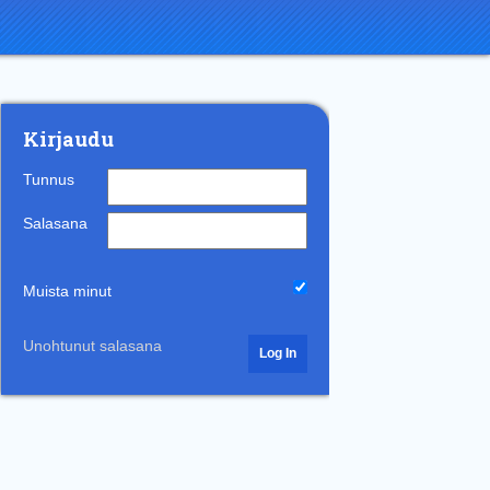
Kirjaudu
Tunnus
Salasana
Muista minut
Unohtunut salasana