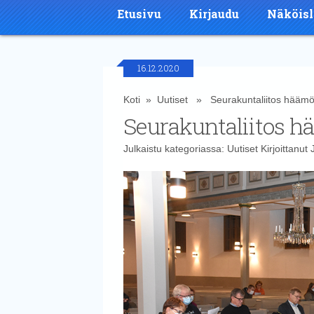
Etusivu
Kirjaudu
Näköisl
16.12.2020
Koti
»
Uutiset
» Seurakuntaliitos häämöt
Seurakuntaliitos h
Julkaistu kategoriassa:
Uutiset
Kirjoittanut