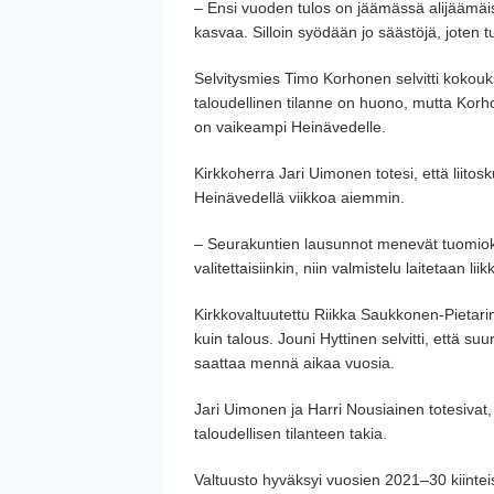
– Ensi vuoden tulos on jäämässä alijäämäi
kasvaa. Silloin syödään jo säästöjä, joten t
Selvitysmies Timo Korhonen selvitti kokouk
taloudellinen tilanne on huono, mutta Korhone
on vaikeampi Heinävedelle.
Kirkkoherra Jari Uimonen totesi, että liito
Heinävedellä viikkoa aiemmin.
– Seurakuntien lausunnot menevät tuomiokapi
valitettaisiinkin, niin valmistelu laitetaan l
Kirkkovaltuutettu Riikka Saukkonen-Pietarin
kuin talous. Jouni Hyttinen selvitti, että s
saattaa mennä aikaa vuosia.
Jari Uimonen ja Harri Nousiainen totesivat
taloudellisen tilanteen takia.
Valtuusto hyväksyi vuosien 2021–30 kiintei