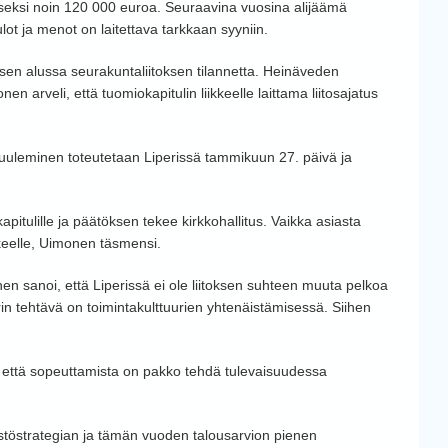
seksi noin 120 000 euroa. Seuraavina vuosina alijäämä
ulot ja menot on laitettava tarkkaan syyniin.
sen alussa seurakuntaliitoksen tilannetta. Heinäveden
n arveli, että tuomiokapitulin liikkeelle laittama liitosajatus
skuuleminen toteutetaan Liperissä tammikuun 27. päivä ja
tulille ja päätöksen tekee kirkkohallitus. Vaikka asiasta
iikkeelle, Uimonen täsmensi.
en sanoi, että Liperissä ei ole liitoksen suhteen muuta pelkoa
uurin tehtävä on toimintakulttuurien yhtenäistämisessä. Siihen
, että sopeuttamista on pakko tehdä tulevaisuudessa
stöstrategian ja tämän vuoden talousarvion pienen