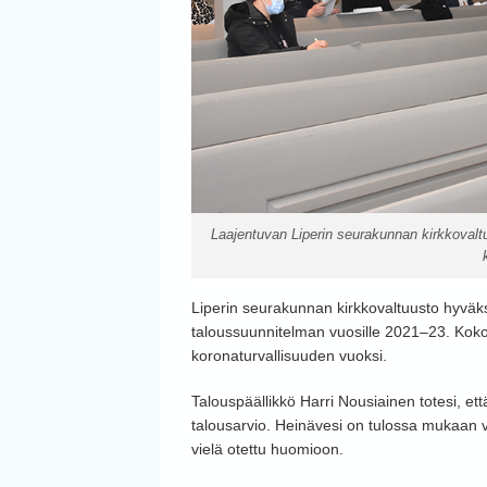
Laajentuvan Liperin seurakunnan kirkkovalt
Liperin seurakunnan kirkkovaltuusto hyväks
taloussuunnitelman vuosille 2021–23. Kokous
koronaturvallisuuden vuoksi.
Talouspäällikkö Harri Nousiainen totesi, et
talousarvio. Heinävesi on tulossa mukaan 
vielä otettu huomioon.