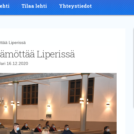
ehti
Tilaa lehti
Yhteystiedot
tää Liperissä
äämöttää Liperissä
Jari
16.12.2020