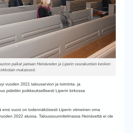
uuston paikat jaetaan Heinäveden ja Liperin seurakuntien kesken
kirkkolain mukaisesti.
yi vuoden 2021 talousarvion ja toiminta- ja
 pidettiin poikkeuksellisesti Liperin kirkossa
tä ensi vuosi on todennäköisesti Liperin viimeinen oma
vuoden 2022 alussa. Taloussuunnitelmassa Heinävettä ei ole