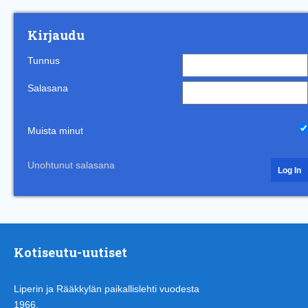
Kirjaudu
Tunnus
Salasana
Muista minut
Unohtunut salasana
Kotiseutu-uutiset
Liperin ja Rääkkylän paikallislehti vuodesta
1966.