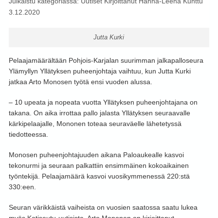
Julkaistu kategoriassa:
Uutiset
Kirjoittanut
Hanna-Leena Kunttu
3.12.2020
Jutta Kurki
Pelaajamäärältään Pohjois-Karjalan suurimman jalkapalloseura
Ylämyllyn Yllätyksen puheenjohtaja vaihtuu, kun Jutta Kurki
jatkaa Arto Monosen työtä ensi vuoden alussa.
– 10 upeata ja nopeata vuotta Yllätyksen puheenjohtajana on
takana. On aika irrottaa pallo jalasta Yllätyksen seuraavalle
kärkipelaajalle, Mononen toteaa seuraväelle lähetetyssä
tiedotteessa.
Monosen puheenjohtajuuden aikana Paloaukealle kasvoi
tekonurmi ja seuraan palkattiin ensimmäinen kokoaikainen
työntekijä. Pelaajamäärä kasvoi vuosikymmenessä 220:stä
330:een.
Seuran värikkäistä vaiheista on vuosien saatossa saatu lukea