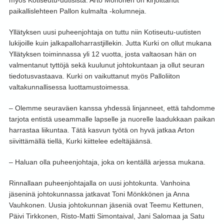
myös Kotiseutu-uutisista. Arto Mononen on kirjoittanut
paikallislehteen Pallon kulmalta -kolumneja.
Yllätyksen uusi puheenjohtaja on tuttu niin Kotiseutu-uutisten
lukijoille kuin jalkapalloharrastjillekin. Jutta Kurki on ollut mukana
Yllätyksen toiminnassa yli 12 vuotta, josta valtaosan hän on
valmentanut tyttöjä sekä kuulunut johtokuntaan ja ollut seuran
tiedotusvastaava. Kurki on vaikuttanut myös Palloliiton
valtakunnallisessa luottamustoimessa.
– Olemme seuraväen kanssa yhdessä linjanneet, että tahdomme
tarjota entistä useammalle lapselle ja nuorelle laadukkaan paikan
harrastaa liikuntaa. Tätä kasvun työtä on hyvä jatkaa Arton
siivittämällä tiellä, Kurki kiittelee edeltäjäänsä.
– Haluan olla puheenjohtaja, joka on kentällä arjessa mukana.
Rinnallaan puheenjohtajalla on uusi johtokunta. Vanhoina
jäseninä johtokunnassa jatkavat Toni Mönkkönen ja Anna
Vauhkonen. Uusia johtokunnan jäseniä ovat Teemu Kettunen,
Päivi Tirkkonen, Risto-Matti Simontaival, Jani Salomaa ja Satu