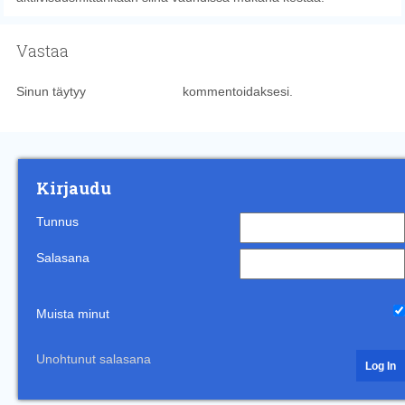
Vastaa
Sinun täytyy
kirjautua sisään
kommentoidaksesi.
Kirjaudu
Tunnus
Salasana
Muista minut
Unohtunut salasana