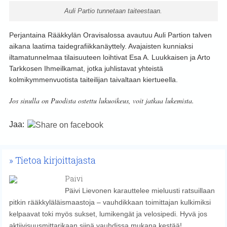
Auli Partio tunnetaan taiteestaan.
Perjantaina Rääkkylän Oravisalossa avautuu Auli Partion talven
aikana laatima taidegrafiikkanäyttely. Avajaisten kunniaksi
iltamatunnelmaa tilaisuuteen loihtivat Esa A. Luukkaisen ja Arto
Tarkkosen Ihmeilkamat, jotka juhlistavat yhteistä
kolmikymmenvuotista taiteilijan taivaltaan kiertueella.
Jos sinulla on Puodista ostettu lukuoikeus, voit jatkaa lukemista.
Jaa:
Tietoa kirjoittajasta
Paivi
Päivi Lievonen karauttelee mieluusti ratsuillaan
pitkin rääkkyläläismaastoja – vauhdikkaan toimittajan kulkimiksi
kelpaavat toki myös sukset, lumikengät ja velosipedi. Hyvä jos
aktiivisuusmittarikaan siinä vauhdissa mukana kestää!