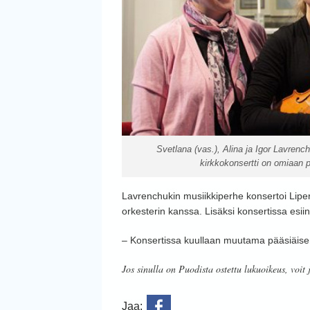
Svetlana (vas.), Alina ja Igor Lavrenc
kirkkokonsertti on omiaan pi
Lavrenchukin musiikkiperhe konsertoi Liper
orkesterin kanssa. Lisäksi konsertissa esiin
– Konsertissa kuullaan muutama pääsiäisen 
Jos sinulla on Puodista ostettu lukuoikeus, voit 
Jaa: