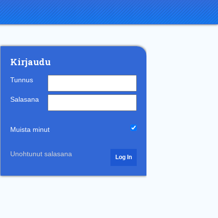
Kirjaudu
Tunnus
Salasana
Muista minut
Unohtunut salasana