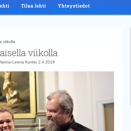
ehti
Tilaa lehti
Yhteystiedot
 viikolla
aisella viikolla
Hanna-Leena Kunttu
2.4.2019