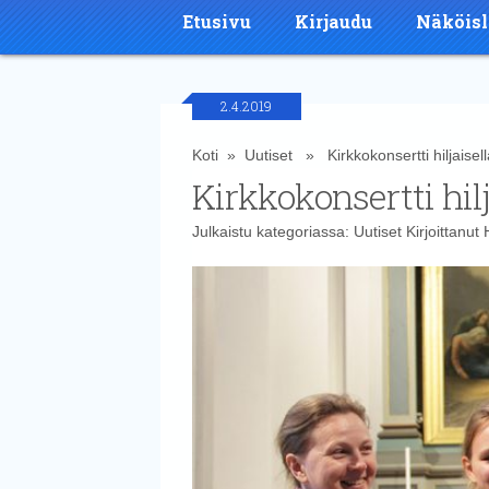
Etusivu
Kirjaudu
Näköisl
2.4.2019
Koti
»
Uutiset
» Kirkkokonsertti hiljaisella
Kirkkokonsertti hilj
Julkaistu kategoriassa:
Uutiset
Kirjoittanut