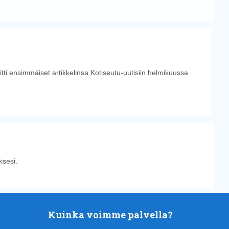
tti ensimmäiset artikkelinsa Kotiseutu-uutisiin helmikuussa
sesi.
Kuinka voimme palvella?