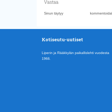
Vastaa
Sinun täytyy
kirjautua sisään
kommentoidak
Kotiseutu-uutiset
Liperin ja Rääkkylän paikallislehti vuodesta
1966.