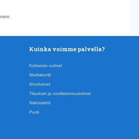
sesi.
Kuinka voimme palvella?
Kotiseutu-uutiset
Mediakortti
Ilmoitukset
Tilaukset ja osoitteenmuutokset
Näköislehti
Puoti