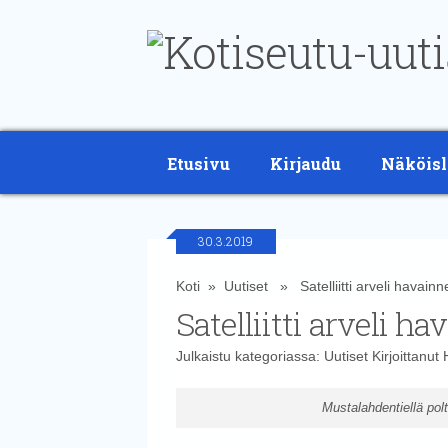
Etusivu
Kirjaudu
Näköisl
30.3.2019
Koti
»
Uutiset
» Satelliitti arveli havai
Satelliitti arveli 
Julkaistu kategoriassa:
Uutiset
Kirjoittanut
Mustalahdentiellä polt