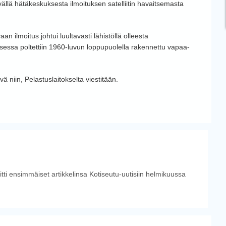
vällä hätäkeskuksesta ilmoituksen satelliitin havaitsemasta
n ilmoitus johtui luultavasti lähistöllä olleesta
ksessa poltettiin 1960-luvun loppupuolella rakennettu vapaa-
yvä niin, Pelastuslaitokselta viestitään.
tti ensimmäiset artikkelinsa Kotiseutu-uutisiin helmikuussa