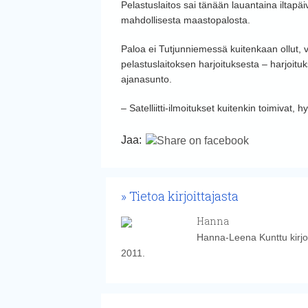
Pelastuslaitos sai tänään lauantaina iltapäi
mahdollisesta maastopalosta.
Paloa ei Tutjunniemessä kuitenkaan ollut, vaa
pelastuslaitoksen harjoituksesta – harjoitu
ajanasunto.
– Satelliitti-ilmoitukset kuitenkin toimivat, h
Jaa:
Tietoa kirjoittajasta
Hanna
Hanna-Leena Kunttu kirjoi
2011.