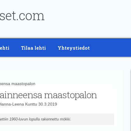
ehti
Tilaa lehti
Yhteystiedot
nneensa maastopalon
havainneensa maastopalon
Hanna-Leena Kunttu
30.3.2019
ettiin 1960-luvun lopulla rakennettu mökki.