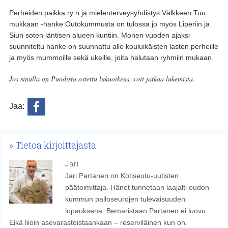
Perheiden paikka ry:n ja mielenterveysyhdistys Välkkeen Tuu
mukkaan -hanke Outokummusta on tulossa jo myös Liperiin ja
Siun soten läntisen alueen kuntiin. Monen vuoden ajaksi
suunniteltu hanke on suunnattu alle kouluikäisten lasten perheille
ja myös mummoille sekä ukeille, joita halutaan ryhmiin mukaan.
Jos sinulla on Puodista ostettu lukuoikeus, voit jatkaa lukemista.
Jaa:
Tietoa kirjoittajasta
Jari
Jari Partanen on Kotiseutu-uutisten
päätoimittaja. Hänet tunnetaan laajalti oudon
kummun palloseurojen tulevaisuuden
lupauksena. Bemaristaan Partanen ei luovu.
Eikä liioin asevarastoistaankaan – reserviläinen kun on.