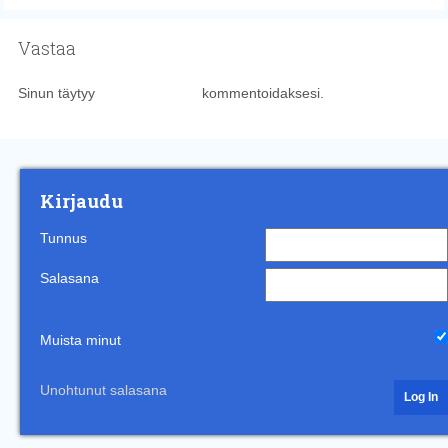
Vastaa
Sinun täytyy
kirjautua sisään
kommentoidaksesi.
Kirjaudu
Tunnus
Salasana
Muista minut
Unohtunut salasana