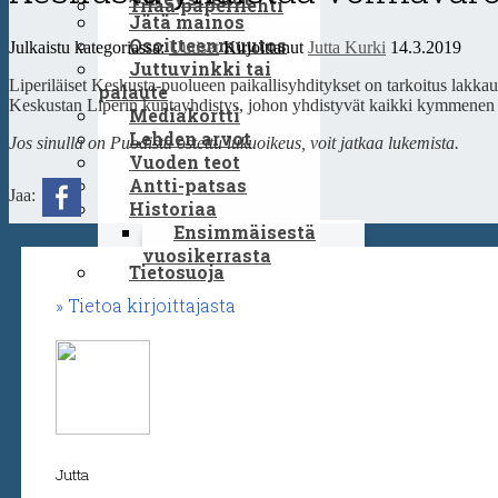
Tilaa paperilehti
Jätä mainos
Osoitteenmuutos
Julkaistu kategoriassa:
Uutiset
Kirjoittanut
Jutta Kurki
14.3.2019
Juttuvinkki tai
Liperiläiset Keskusta-puolueen paikallisyhditykset on tarkoitus lakkau
palaute
Keskustan Liperin kuntayhdistys, johon yhdistyvät kaikki kymmenen kyl
Mediakortti
Lehden arvot
Jos sinulla on Puodista ostettu lukuoikeus, voit jatkaa lukemista.
Vuoden teot
Antti-patsas
Jaa:
Historiaa
Ensimmäisestä
vuosikerrasta
Tietosuoja
Tietoa kirjoittajasta
Jutta