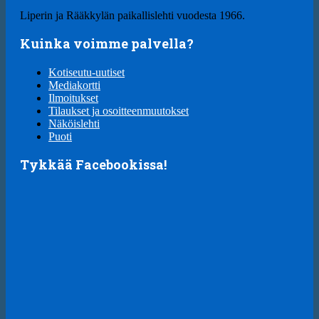
Liperin ja Rääkkylän paikallislehti vuodesta 1966.
Kuinka voimme palvella?
Kotiseutu-uutiset
Mediakortti
Ilmoitukset
Tilaukset ja osoitteenmuutokset
Näköislehti
Puoti
Tykkää Facebookissa!