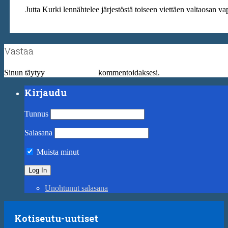
Jutta Kurki lennähtelee järjestöstä toiseen viettäen valtaosan va
Vastaa
Sinun täytyy
kirjautua sisään
kommentoidaksesi.
Kirjaudu
Tunnus
Salasana
Muista minut
Unohtunut salasana
Kotiseutu-uutiset