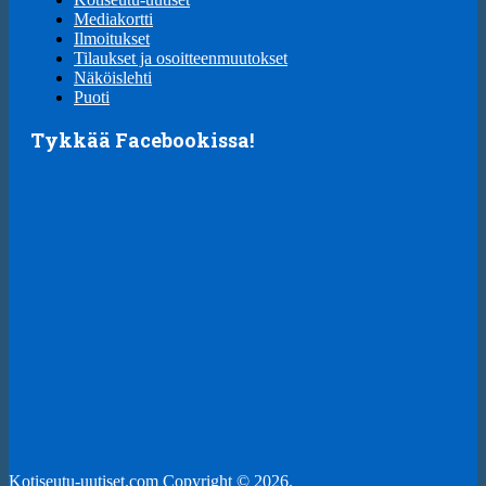
Mediakortti
Ilmoitukset
Tilaukset ja osoitteenmuutokset
Näköislehti
Puoti
Tykkää Facebookissa!
Kotiseutu-uutiset.com
Copyright © 2026.