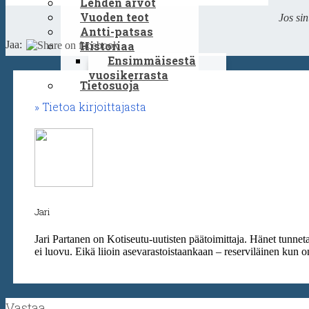
Lehden arvot
Vuoden teot
Jos sin
Antti-patsas
Jaa:
Historiaa
Ensimmäisestä
vuosikerrasta
Tietosuoja
Tietoa kirjoittajasta
Jari
Jari Partanen on Kotiseutu-uutisten päätoimittaja. Hänet tunn
ei luovu. Eikä liioin asevarastoistaankaan – reserviläinen kun o
Vastaa