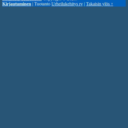
Kirjautuminen
| Tuotanto
Urheilukehitys ry
|
Takaisin ylös ↑