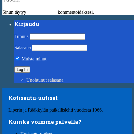
Sinun täytyy
kirjautua sisään
kommentoidaksesi.
Kirjaudu
Tunnus
Salasana
Muista minut
Unohtunut salasana
Kotiseutu-uutiset
Liperin ja Rääkkylän paikallislehti vuodesta 1966.
Kuinka voimme palvella?
Kotiseutu-uutiset