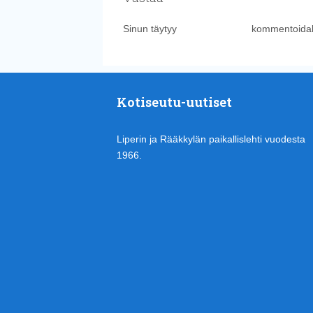
Sinun täytyy
kirjautua sisään
kommentoidak
Kotiseutu-uutiset
Liperin ja Rääkkylän paikallislehti vuodesta
1966.