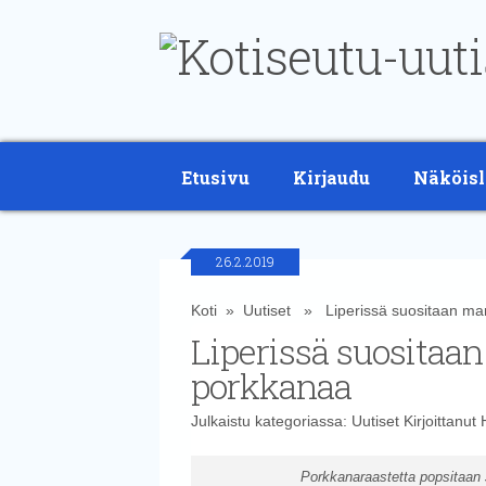
Etusivu
Kirjaudu
Näköisl
26.2.2019
Koti
»
Uutiset
» Liperissä suositaan marg
Liperissä suositaan
porkkanaa
Julkaistu kategoriassa:
Uutiset
Kirjoittanut
Porkkanaraastetta popsitaan J