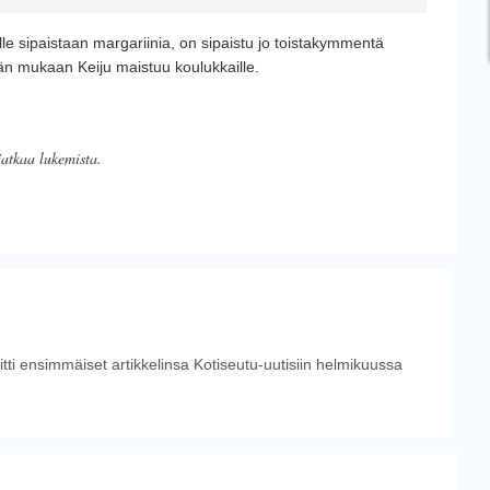
lle sipaistaan margariinia, on sipaistu jo toistakymmentä
än mukaan Keiju maistuu koulukkaille.
jatkaa lukemista.
tti ensimmäiset artikkelinsa Kotiseutu-uutisiin helmikuussa