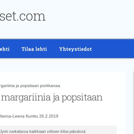
ehti
Tilaa lehti
Yhteystiedot
ariinia ja popsitaan porkkanaa
 margariinia ja popsitaan
Hanna-Leena Kunttu
26.2.2019
yrin ruokalassa kaikkiaan viitisen kiloa päivässä.