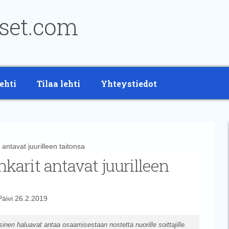
ehti
Tilaa lehti
Yhteystiedot
tavat juurilleen taitonsa
arit antavat juurilleen
Päivi
26.2.2019
inen haluavat antaa osaamisestaan nostetta nuorille soittajille.