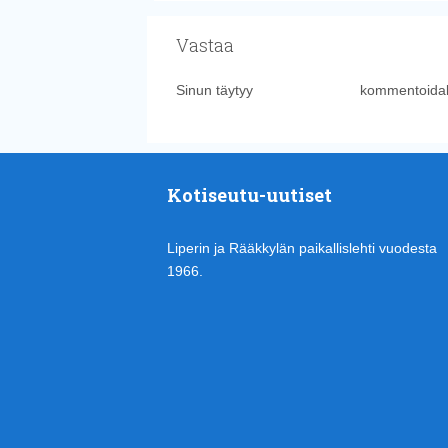
Vastaa
Sinun täytyy
kirjautua sisään
kommentoidak
Kotiseutu-uutiset
Liperin ja Rääkkylän paikallislehti vuodesta
1966.