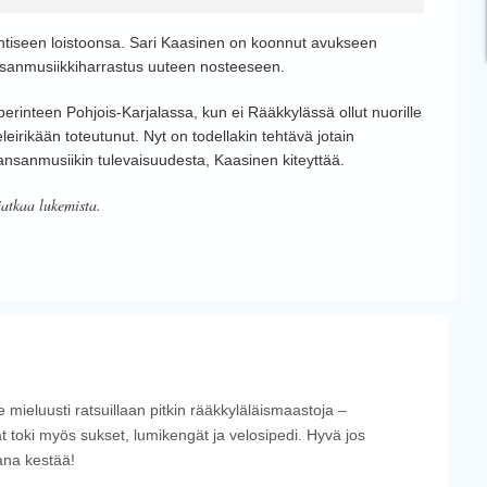
ntiseen loistoonsa. Sari Kaasinen on koonnut avukseen
nsanmusiikkiharrastus uuteen nosteeseen.
erinteen Pohjois-Karjalassa, kun ei Rääkkylässä ollut nuorille
leirikään toteutunut. Nyt on todellakin tehtävä jotain
 kansanmusiikin tulevaisuudesta, Kaasinen kiteyttää.
jatkaa lukemista.
 mieluusti ratsuillaan pitkin rääkkyläläismaastoja –
t toki myös sukset, lumikengät ja velosipedi. Hyvä jos
ana kestää!