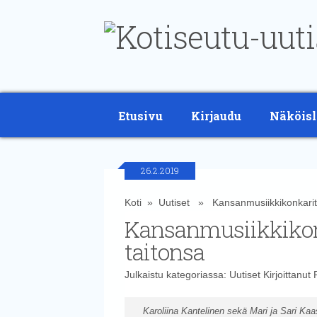
Etusivu
Kirjaudu
Näköisl
26.2.2019
Koti
»
Uutiset
» Kansanmusiikkikonkarit an
Kansanmusiikkikonk
taitonsa
Julkaistu kategoriassa:
Uutiset
Kirjoittanut
Karoliina Kantelinen sekä Mari ja Sari Kaas