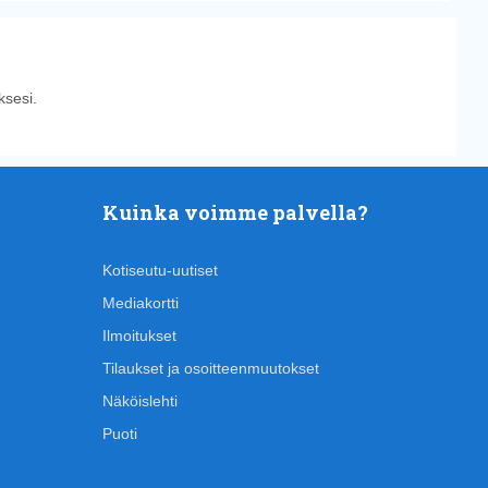
sesi.
Kuinka voimme palvella?
Kotiseutu-uutiset
Mediakortti
Ilmoitukset
Tilaukset ja osoitteenmuutokset
Näköislehti
Puoti