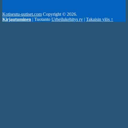
Kotiseutu-uutiset.com
Copyright © 2026.
Kirjautuminen
| Tuotanto
Urheilukehitys ry
|
Takaisin ylös ↑