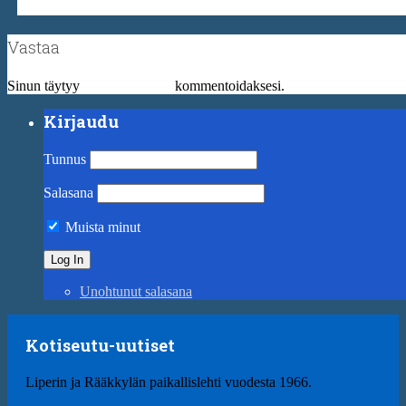
Vastaa
Sinun täytyy
kirjautua sisään
kommentoidaksesi.
Kirjaudu
Tunnus
Salasana
Muista minut
Unohtunut salasana
Kotiseutu-uutiset
Liperin ja Rääkkylän paikallislehti vuodesta 1966.