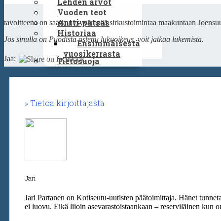
Lehden arvot
Vuoden teot
Antti-patsas
tavoitteena on saada pysyvämpää sirkustoimintaa maakuntaan Joensu
Historiaa
Jos sinulla on Puodista ostettu lukuoikeus, voit jatkaa lukemista.
Ensimmäisestä
vuosikerrasta
Jaa:
Tietosuoja
Tietoa kirjoittajasta
Jari
Jari Partanen on Kotiseutu-uutisten päätoimittaja. Hänet tunn
ei luovu. Eikä liioin asevarastoistaankaan – reserviläinen kun o