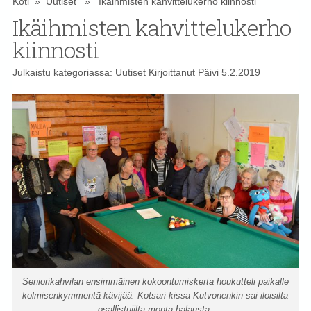
Koti
»
Uutiset
» Ikäihmisten kahvittelukerho kiinnosti
Ikäihmisten kahvittelukerho
kiinnosti
Julkaistu kategoriassa:
Uutiset
Kirjoittanut
Päivi
5.2.2019
Seniorikahvilan ensimmäinen kokoontumiskerta houkutteli paikalle
kolmisenkymmentä kävijää. Kotsari-kissa Kutvonenkin sai iloisilta
osallistujilta monta halausta.