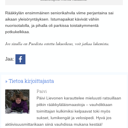
Rääkkylän ensimmäinen seniorikahvila viime perjantaina sai
aikaan yleisöryntäyksen. Istumapaikat kävivät vähiin
nuorisotalolla, ja pihalla oli parkissa toistakymmentä
potkukelkkaa.
Jos sinulla on Puodista ostettu lukuoikeus, voit jatkaa lukemista.
Jaa:
Tietoa kirjoittajasta
Paivi
Päivi Lievonen karauttelee mieluusti ratsuillaan
pitkin rääkkyläläismaastoja – vauhdikkaan
toimittajan kulkimiksi kelpaavat toki myös
sukset, lumikengät ja velosipedi. Hyvä jos
aktiivisuusmittarikaan siinä vauhdissa mukana kestää!