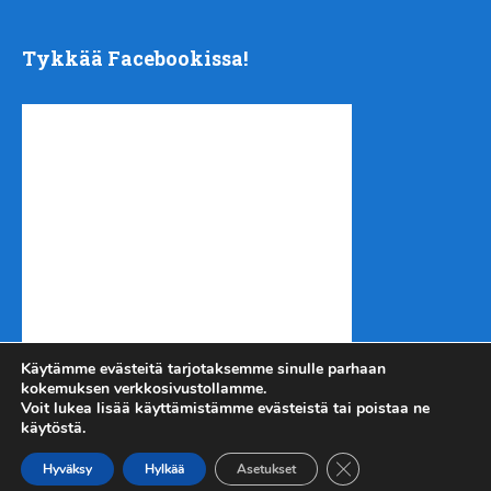
Tykkää Facebookissa!
Käytämme evästeitä tarjotaksemme sinulle parhaan
kokemuksen verkkosivustollamme.
Voit lukea lisää käyttämistämme evästeistä tai poistaa ne
käytöstä.
Sulje evästebanneri
Kotiseutu-uutiset.com
Copyright © 2026.
Hyväksy
Hylkää
Asetukset