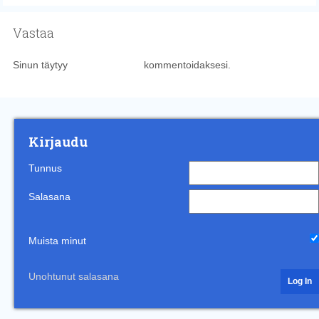
Vastaa
Sinun täytyy
kirjautua sisään
kommentoidaksesi.
Kirjaudu
Tunnus
Salasana
Muista minut
Unohtunut salasana