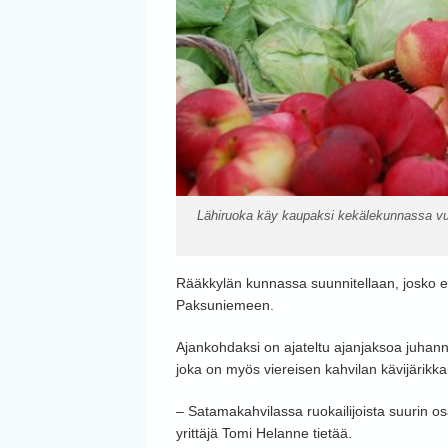
Lähiruoka käy kaupaksi kekälekunnassa vuod
Rääkkylän kunnassa suunnitellaan, josko en
Paksuniemeen.
Ajankohdaksi on ajateltu ajanjaksoa juhan
joka on myös viereisen kahvilan kävijärikka
– Satamakahvilassa ruokailijoista suurin o
yrittäjä Tomi Helanne tietää.