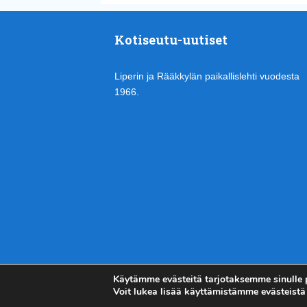
Kotiseutu-uutiset
Liperin ja Rääkkylän paikallislehti vuodesta
1966.
Käytämme evästeitä tarjotaksemme sinulle
Voit lukea lisää käyttämistämme evästeistä 
Kotiseutu-uutiset.com
Copyright © 2026.