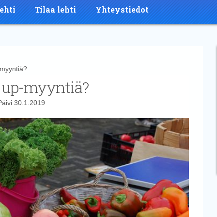
ehti
Tilaa lehti
Yhteystiedot
myyntiä?
 up-myyntiä?
Päivi
30.1.2019