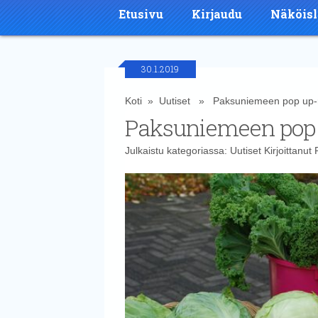
Etusivu
Kirjaudu
Näköisl
30.1.2019
Koti
»
Uutiset
» Paksuniemeen pop up-
Paksuniemeen pop
Julkaistu kategoriassa:
Uutiset
Kirjoittanut