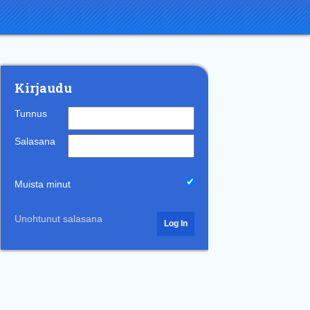
Kirjaudu
Tunnus
Salasana
Muista minut
Unohtunut salasana