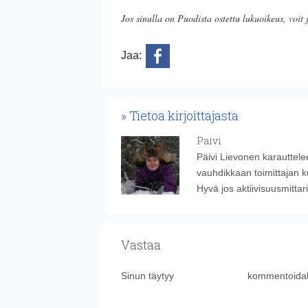
Jos sinulla on Puodista ostettu lukuoikeus, voit 
Jaa:
Tietoa kirjoittajasta
Paivi
Päivi Lievonen karauttelee
vauhdikkaan toimittajan k
Hyvä jos aktiivisuusmitta
Vastaa
Sinun täytyy
kirjautua sisään
kommentoidak