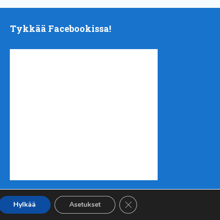
Tykkää Facebookissa!
Sulje evästebanneri
Hylkää
Asetukset
nen
| Tuotanto
Urheilukehitys ry
|
Takaisin ylös ↑