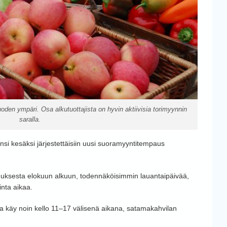
en ympäri. Osa alkutuottajista on hyvin aktiivisia torimyynnin
saralla.
si kesäksi järjestettäisiin uusi suoramyyntitempaus
nuksesta elokuun alkuun, todennäköisimmin lauantaipäivää,
inta aikaa.
sa käy noin kello 11–17 välisenä aikana, satamakahvilan