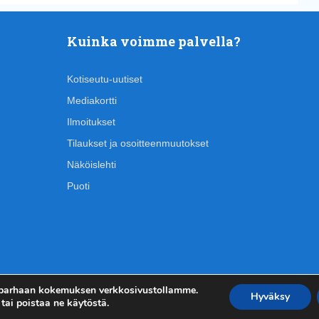
Kuinka voimme palvella?
Kotiseutu-uutiset
Mediakortti
Ilmoitukset
Tilaukset ja osoitteenmuutokset
Näköislehti
Puoti
 parhaan kokemuksen verkkosivustollamme.
Hyväksy
tai poistaa ne käytöstä.
Kirjautumi