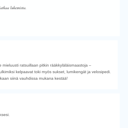
jatkaa lukemista.
 mieluusti ratsuillaan pitkin rääkkyläläismaastoja –
ulkimiksi kelpaavat toki myös sukset, lumikengät ja velosipedi.
rikaan siinä vauhdissa mukana kestää!
sesi.