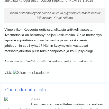
Julkaistu kategoriassa:
Uutiset
Kirjoittanut
Päivi
16.1.2019
Liperin riistanhoitoyhdistyksen alueella pyyntilupien määrä kasvoi
135 lupaan. Kuva: Arkisto
Viime viikon Kotiseutu-uutisissa julkaistu artikkeli lapsesta
ilvesmetsällä on herättänyt paljon keskustelua. Onko metsästys
lapselle ylipäätään sopiva harrastus ja minkä ikäisenä
jahtipuuhiin sopii ryhtyä? Näihin kysymyksiin vastaavat
metsästäjäinliiton piirin toiminnanjohtaja ja koulupsykologi.
Jos sinulla on Puodista ostettu lukuoikeus, voit jatkaa lukemista.
Jaa:
Tietoa kirjoittajasta
Paivi
Päivi Lievonen karauttelee mieluusti ratsuillaan