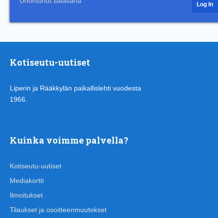
Unohtunut salasana
Kotiseutu-uutiset
Liperin ja Rääkkylän paikallislehti vuodesta
1966.
Kuinka voimme palvella?
Kotiseutu-uutiset
Mediakortti
Ilmoitukset
Tilaukset ja osoitteenmuutokset