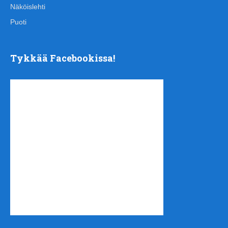
Näköislehti
Puoti
Tykkää Facebookissa!