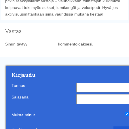
pitkin rääkkyläläismaastoja – vauhdikkaan toimittajan kulkimiksi
kelpaavat toki myös sukset, lumikengät ja velosipedi. Hyvä jos
aktiivisuusmittarikaan siinä vauhdissa mukana kestää!
Vastaa
Sinun täytyy
kirjautua sisään
kommentoidaksesi.
Kirjaudu
Tunnus
Salasana
Muista minut