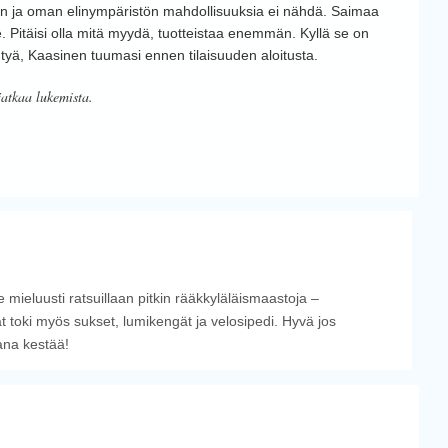
lun ja oman elinympäristön mahdollisuuksia ei nähdä. Saimaa
e. Pitäisi olla mitä myydä, tuotteistaa enemmän. Kyllä se on
tyä, Kaasinen tuumasi ennen tilaisuuden aloitusta.
jatkaa lukemista.
 mieluusti ratsuillaan pitkin rääkkyläläismaastoja –
t toki myös sukset, lumikengät ja velosipedi. Hyvä jos
ana kestää!