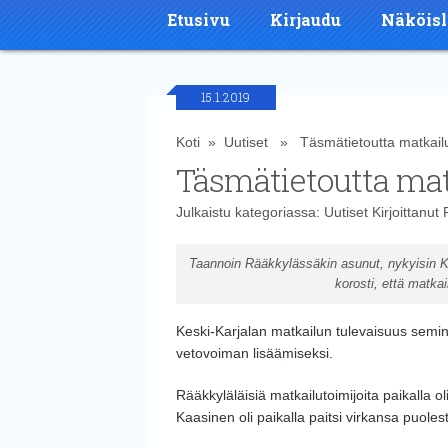
Etusivu
Kirjaudu
Näköisl
15.1.2019
Koti
»
Uutiset
» Täsmätietoutta matkailut
Täsmätietoutta matk
Julkaistu kategoriassa:
Uutiset
Kirjoittanut
Taannoin Rääkkylässäkin asunut, nykyisin K
korosti, että matkai
Keski-Karjalan matkailun tulevaisuus semina
vetovoiman lisäämiseksi.
Rääkkyläläisiä matkailutoimijoita paikalla 
Kaasinen oli paikalla paitsi virkansa puole