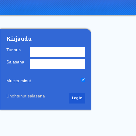
Kirjaudu
Tunnus
Salasana
Muista minut
Unohtunut salasana