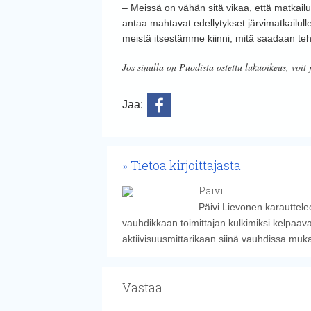
– Meissä on vähän sitä vikaa, että matkai
antaa mahtavat edellytykset järvimatkailull
meistä itsestämme kiinni, mitä saadaan teh
Jos sinulla on Puodista ostettu lukuoikeus, voit 
Jaa:
Tietoa kirjoittajasta
Paivi
Päivi Lievonen karauttelee
vauhdikkaan toimittajan kulkimiksi kelpaava
aktiivisuusmittarikaan siinä vauhdissa muk
Vastaa