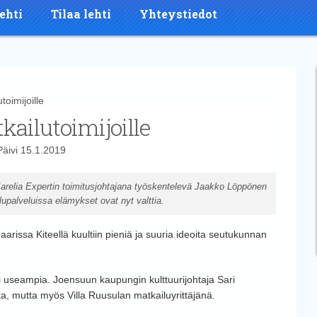
ehti
Tilaa lehti
Yhteystiedot
oimijoille
ailutoimijoille
Päivi
15.1.2019
arelia Expertin toimitusjohtajana työskentelevä Jaakko Löppönen
lupalveluissa elämykset ovat nyt valttia.
arissa Kiteellä kuultiin pieniä ja suuria ideoita seutukunnan
oli useampia. Joensuun kaupungin kulttuurijohtaja Sari
sta, mutta myös Villa Ruusulan matkailuyrittäjänä.