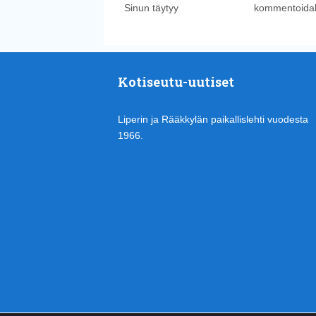
Sinun täytyy
kirjautua sisään
kommentoidak
Kotiseutu-uutiset
Liperin ja Rääkkylän paikallislehti vuodesta
1966.