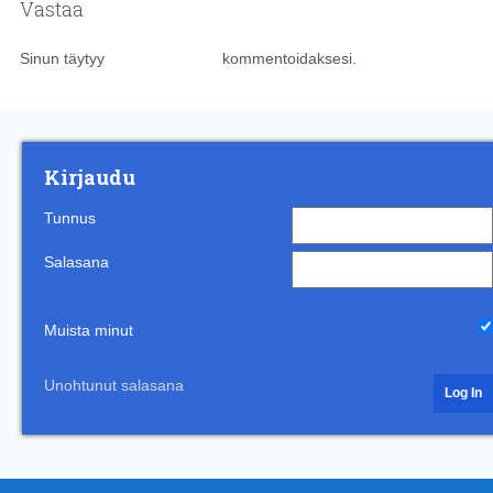
Vastaa
Sinun täytyy
kirjautua sisään
kommentoidaksesi.
Kirjaudu
Tunnus
Salasana
Muista minut
Unohtunut salasana