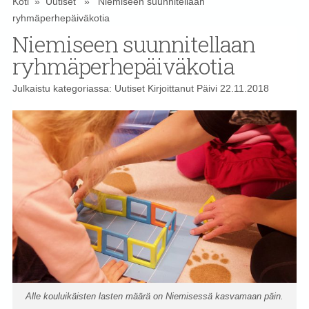
Koti
»
Uutiset
» Niemiseen suunnitellaan
ryhmäperhepäiväkotia
Niemiseen suunnitellaan
ryhmäperhepäiväkotia
Julkaistu kategoriassa:
Uutiset
Kirjoittanut
Päivi
22.11.2018
Alle kouluikäisten lasten määrä on Niemisessä kasvamaan päin.