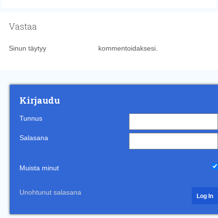
Vastaa
Sinun täytyy
kirjautua sisään
kommentoidaksesi.
Kirjaudu
Tunnus
Salasana
Muista minut
Unohtunut salasana