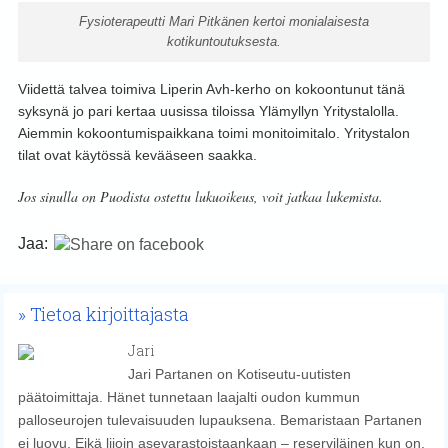
Fysioterapeutti Mari Pitkänen kertoi monialaisesta
kotikuntoutuksesta.
Viidettä talvea toimiva Liperin Avh-kerho on kokoontunut tänä
syksynä jo pari kertaa uusissa tiloissa Ylämyllyn Yritystalolla.
Aiemmin kokoontumispaikkana toimi monitoimitalo. Yritystalon
tilat ovat käytössä kevääseen saakka.
Jos sinulla on Puodista ostettu lukuoikeus, voit jatkaa lukemista.
Jaa:
Tietoa kirjoittajasta
Jari
Jari Partanen on Kotiseutu-uutisten
päätoimittaja. Hänet tunnetaan laajalti oudon kummun
palloseurojen tulevaisuuden lupauksena. Bemaristaan Partanen
ei luovu. Eikä liioin asevarastoistaankaan – reserviläinen kun on.