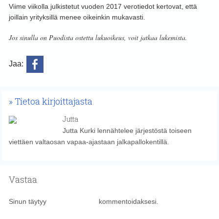
Viime viikolla julkistetut vuoden 2017 verotiedot kertovat, että
joillain yrityksillä menee oikeinkin mukavasti.
Jos sinulla on Puodista ostettu lukuoikeus, voit jatkaa lukemista.
Jaa:
Tietoa kirjoittajasta
Jutta
Jutta Kurki lennähtelee järjestöstä toiseen
viettäen valtaosan vapaa-ajastaan jalkapallokentillä.
Vastaa
Sinun täytyy
kirjautua sisään
kommentoidaksesi.