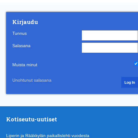
Kirjaudu
Tunnus
Salasana
Muista minut
Unohtunut salasana
Kotiseutu-uutiset
Liperin ja Rääkkylän paikallislehti vuodesta