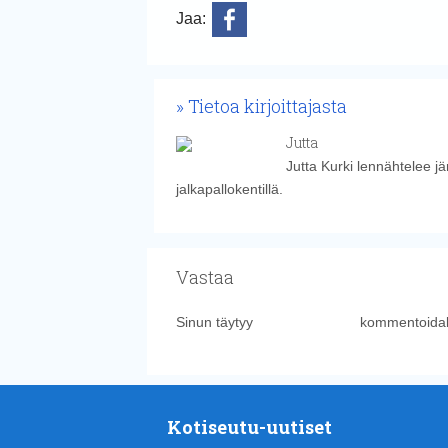
Jaa:
Tietoa kirjoittajasta
Jutta
Jutta Kurki lennähtelee j
jalkapallokentillä.
Vastaa
Sinun täytyy
kirjautua sisään
kommentoidak
Kotiseutu-uutiset