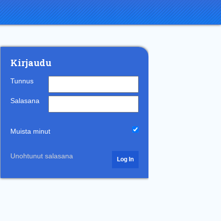
Kirjaudu
Tunnus
Salasana
Muista minut
Unohtunut salasana