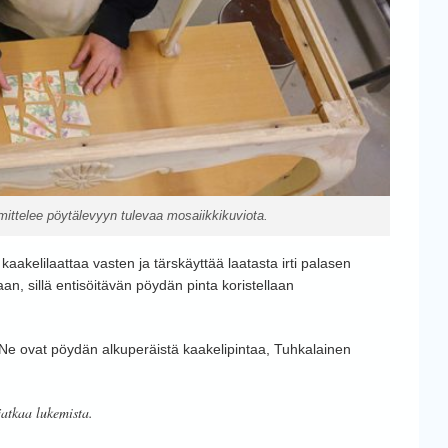
ttelee pöytälevyyn tulevaa mosaiikkikuviota.
kaakelilaattaa vasten ja tärskäyttää laatasta irti palasen
aan, sillä entisöitävän pöydän pinta koristellaan
 Ne ovat pöydän alkuperäistä kaakelipintaa, Tuhkalainen
jatkaa lukemista.