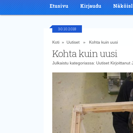
Etusivu
Kirjaudu
Näköisl
30.10.2018
Koti
»
Uutiset
» Kohta kuin uusi
Kohta kuin uusi
Julkaistu kategoriassa:
Uutiset
Kirjoittanut