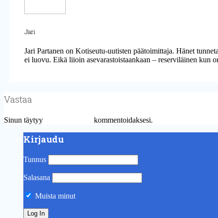
Jari
Jari Partanen on Kotiseutu-uutisten päätoimittaja. Hänet tunn
ei luovu. Eikä liioin asevarastoistaankaan – reserviläinen kun o
Vastaa
Sinun täytyy
kirjautua sisään
kommentoidaksesi.
Kirjaudu
Tunnus
Salasana
Muista minut