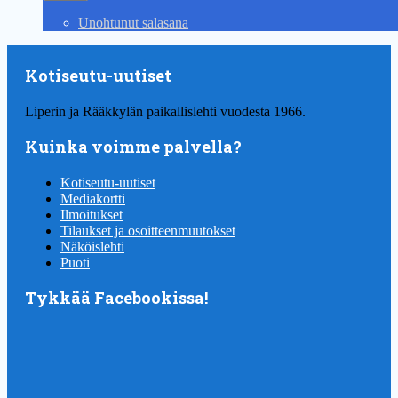
Unohtunut salasana
Kotiseutu-uutiset
Liperin ja Rääkkylän paikallislehti vuodesta 1966.
Kuinka voimme palvella?
Kotiseutu-uutiset
Mediakortti
Ilmoitukset
Tilaukset ja osoitteenmuutokset
Näköislehti
Puoti
Tykkää Facebookissa!