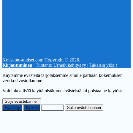
Kotiseutu-uutiset.com
Copyright © 2026.
Kirjautuminen
| Tuotanto
Urheilukehitys ry
|
Takaisin ylös ↑
Käytämme evästeitä tarjotaksemme sinulle parhaan kokemuksen
verkkosivustollamme.
Voit lukea lisää käyttämistämme evästeistä tai poistaa ne käytöstä.
Sulje evästebanneri
Hyväksy
Hylkää
Asetukset
Sulje evästebanneri