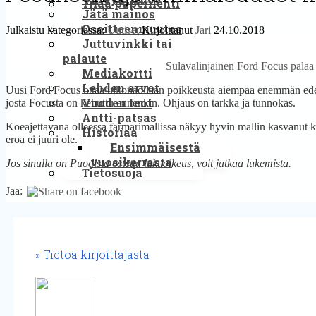
Tilaa paperilehti
Jätä mainos
Osoitteenmuutos
Julkaistu kategoriassa:
Uutiset
Kirjoittanut
Jari
24.10.2018
Juttuvinkki tai
palaute
Sulavalinjainen Ford Focus palaa
Mediakortti
Lehden arvot
Uusi Ford Focus ottaa ulkonäöllään poikkeusta aiempaa enemmän edell
Vuoden teot
josta Focusta on kehuttu ennenkin. Ohjaus on tarkka ja tunnokas.
Antti-patsas
Koeajettavana olleessa farmarimallissa näkyy hyvin mallin kasvanut ko
Historiaa
eroa ei juuri ole.
Ensimmäisestä
vuosikerrasta
Jos sinulla on Puodista ostettu lukuoikeus, voit jatkaa lukemista.
Tietosuoja
Jaa:
Tietoa kirjoittajasta