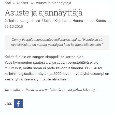
Koti
»
Uutiset
» Asuste ja ajannäyttäjä
Asuste ja ajannäyttäjä
Julkaistu kategoriassa:
Uutiset
Kirjoittanut
Hanna-Leena Kunttu
22.10.2018
Conny Prepula tunnustautuu kelloharrastajaksi. ”Perinteisissä
rannekelloista on samaa nostalgiaa kuin lankapuhelimissakin.”
Kellon funktio on sangen simppeli: se kertoo ajan.
Vuosikymmenten saatossa aikaraudan perustehtävä ei ole
muuttunut, mutta sama ei päde kelloon esineenä.
80-luku toi
kelloihin digitaalisen näytön ja 2000-luvun myötä yhä useampi on
kiertänyt ranteensa ympärille älylaitteen.
Jos sinulla on Puodista ostettu lukuoikeus, voit jatkaa lukemista.
Jaa: