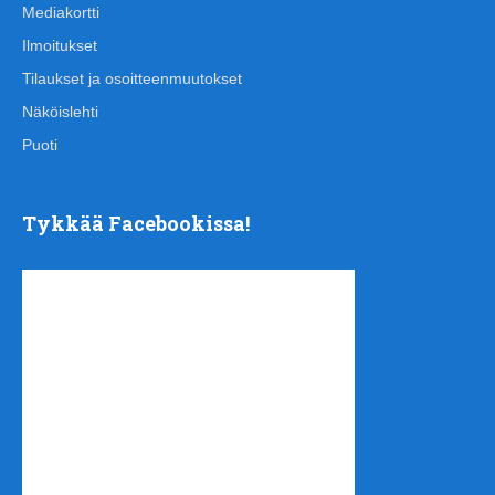
Mediakortti
Ilmoitukset
Tilaukset ja osoitteenmuutokset
Näköislehti
Puoti
Tykkää Facebookissa!