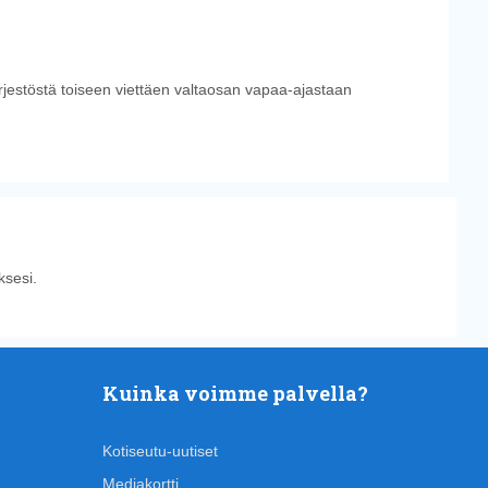
ärjestöstä toiseen viettäen valtaosan vapaa-ajastaan
sesi.
Kuinka voimme palvella?
Kotiseutu-uutiset
Mediakortti