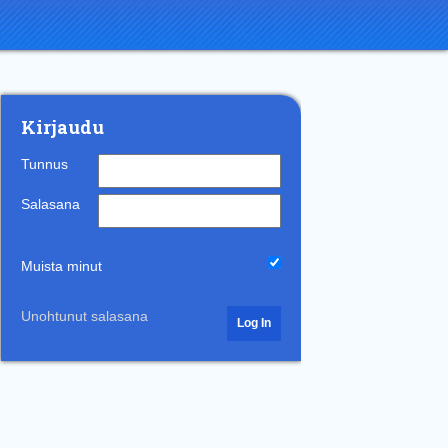
Kirjaudu
Tunnus
Salasana
Muista minut
Unohtunut salasana