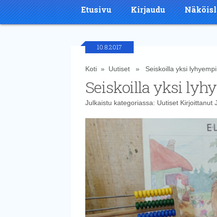
Etusivu
Kirjaudu
Näköisl
10.8.2017
Koti
»
Uutiset
» Seiskoilla yksi lyhyempi
Seiskoilla yksi lyh
Julkaistu kategoriassa:
Uutiset
Kirjoittanut