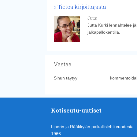
Tietoa kirjoittajasta
Jutta
Jutta Kurki lennähtelee j
jalkapallokentillä.
Vastaa
Sinun täytyy
kirjautua sisään
kommentoidak
Kotiseutu-uutiset
Liperin ja Rääkkylän paikallislehti vuodesta
1966.