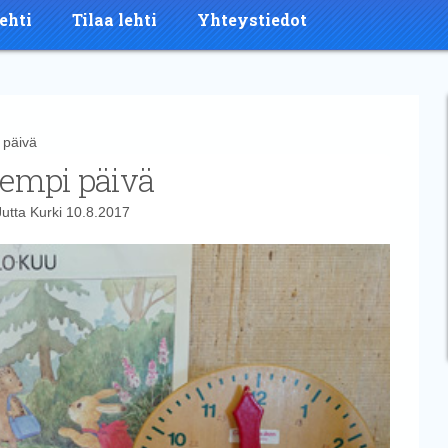
ehti
Tilaa lehti
Yhteystiedot
 päivä
yempi päivä
Jutta Kurki
10.8.2017