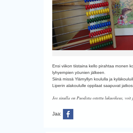
Ensi viikon tiistaina kello pirahtaa monen 
lyhyempien yöunien jälkeen.
Siinä missä Ylämyllyn koululla ja kyläkoulu
Liperin alakoululle oppilaat saapuvat jatko
Jos sinulla on Puodista ostettu lukuoikeus, voit 
Jaa: