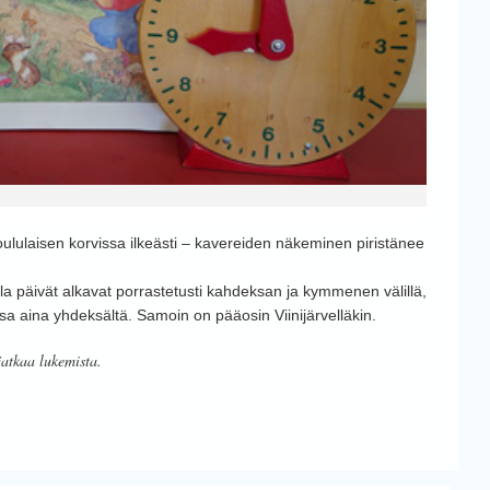
koululaisen korvissa ilkeästi – kavereiden näkeminen piristänee
illa päivät alkavat porrastetusti kahdeksan ja kymmenen välillä,
ssa aina yhdeksältä. Samoin on pääosin Viinijärvelläkin.
jatkaa lukemista.