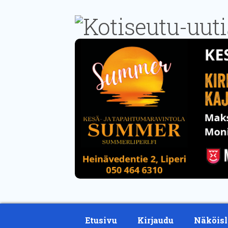
Etusivu
Kirjaudu
Näköisl