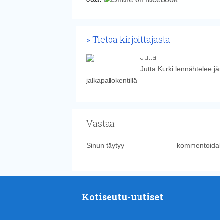
Tietoa kirjoittajasta
Jutta
Jutta Kurki lennähtelee j
jalkapallokentillä.
Vastaa
Sinun täytyy
kirjautua sisään
kommentoidak
Kotiseutu-uutiset