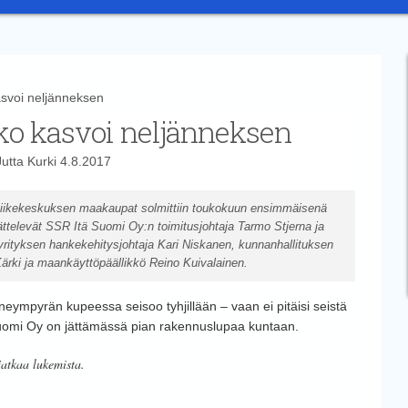
voi neljänneksen
ko kasvoi neljänneksen
Jutta Kurki
4.8.2017
 liikekeskuksen maakaupat solmittiin toukokuun ensimmäisenä
ttelevät SSR Itä Suomi Oy:n toimitusjohtaja Tarmo Stjerna ja
yrityksen hankekehitysjohtaja Kari Niskanen, kunnanhallituksen
Kärki ja maankäyttöpäällikkö Reino Kuivalainen.
nneympyrän kupeessa seisoo tyhjillään – vaan ei pitäisi seistä
Suomi Oy on jättämässä pian rakennuslupaa kuntaan.
jatkaa lukemista.