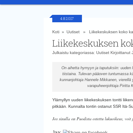
4.8.2017
Koti
»
Uutiset
» Liikekeskuksen koko kas
Liikekeskuksen ko
Julkaistu kategoriassa:
Uutiset
Kirjoittanut
On aihetta hymyyn ja taputuksiin: uuden
tiistaina. Tulevan pääoven tuntumassa kä
kunnanjohtaja Hannele Mikkanen, vierellä 
varapuheenjohtaja Piritta 
Ylämyllyn uuden liikekeskuksen tontti liike
pitkään. Kunnalta tontin ostanut SSR Itä-
Jos sinulla on Puodista ostettu lukuoikeus, voit 
Jaa: