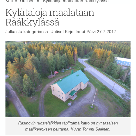
Koti
»
Uutiset
» Kylätaloja maalataan Rääkkylässä
Kylätaloja maalataan
Rääkkylässä
Julkaistu kategoriassa:
Uutiset
Kirjoittanut
Päivi
27.7.2017
Rasihovin ruosteläikkien täplittämä katto on nyt tasaisen
maalikerroksen peittämä. Kuva: Tommi Sallinen.