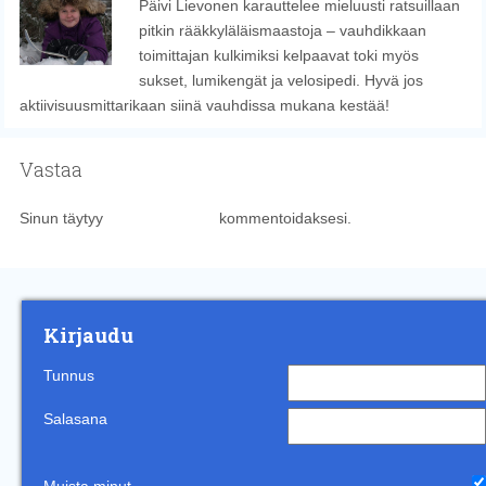
Päivi Lievonen karauttelee mieluusti ratsuillaan
pitkin rääkkyläläismaastoja – vauhdikkaan
toimittajan kulkimiksi kelpaavat toki myös
sukset, lumikengät ja velosipedi. Hyvä jos
aktiivisuusmittarikaan siinä vauhdissa mukana kestää!
Vastaa
Sinun täytyy
kirjautua sisään
kommentoidaksesi.
Kirjaudu
Tunnus
Salasana
Muista minut