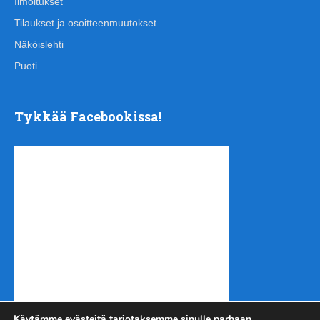
Ilmoitukset
Tilaukset ja osoitteenmuutokset
Näköislehti
Puoti
Tykkää Facebookissa!
Käytämme evästeitä tarjotaksemme sinulle parhaan