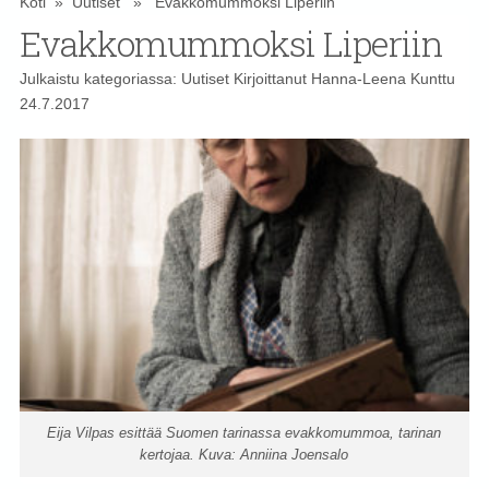
Koti
»
Uutiset
» Evakkomummoksi Liperiin
Evakkomummoksi Liperiin
Julkaistu kategoriassa:
Uutiset
Kirjoittanut
Hanna-Leena Kunttu
24.7.2017
Eija Vilpas esittää Suomen tarinassa evakkomummoa, tarinan
kertojaa. Kuva: Anniina Joensalo