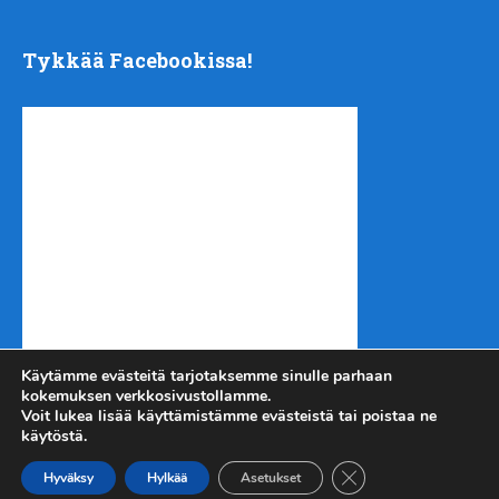
Tykkää Facebookissa!
Käytämme evästeitä tarjotaksemme sinulle parhaan
kokemuksen verkkosivustollamme.
Voit lukea lisää käyttämistämme evästeistä tai poistaa ne
käytöstä.
Sulje evästebanneri
Kotiseutu-uutiset.com
Copyright © 2026.
Hyväksy
Hylkää
Asetukset