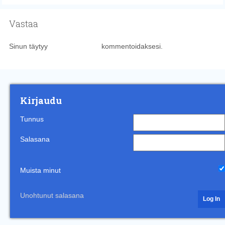
Vastaa
Sinun täytyy
kirjautua sisään
kommentoidaksesi.
Kirjaudu
Tunnus
Salasana
Muista minut
Unohtunut salasana