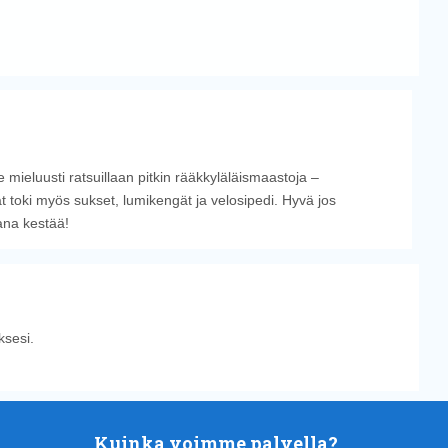
 mieluusti ratsuillaan pitkin rääkkyläläismaastoja –
t toki myös sukset, lumikengät ja velosipedi. Hyvä jos
ana kestää!
sesi.
Kuinka voimme palvella?