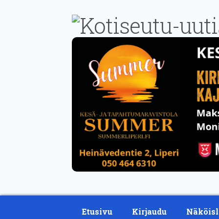
Etusivu
Kirjaudu
Näköisl