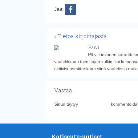
Jaa:
Tietoa kirjoittajasta
Paivi
Päivi Lievonen karauttelee
vauhdikkaan toimittajan kulkimiksi kelpaava
aktiivisuusmittarikaan siinä vauhdissa muk
Vastaa
Sinun täytyy
kirjautua sisään
kommentoidak
Kotiseutu-uutiset