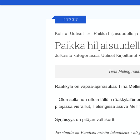
5.7.2017
Koti
»
Uutiset
» Paikka hiljaisuudelle ja 
Paikka hiljaisuudell
Julkaistu kategoriassa:
Uutiset
Kirjoittanut
Tiina Meling nautt
Rääkkylä on vapaa-ajanasukas Tiina Melling
– Olen sellainen silloin tällöin rääkkyläläi
pitäjässä vieraillut, Helsingissä asuva Mell
Syrjäisyys on pitäjän valttikortti.
Jos sinulla on Puodista ostettu lukuoikeus, voit 