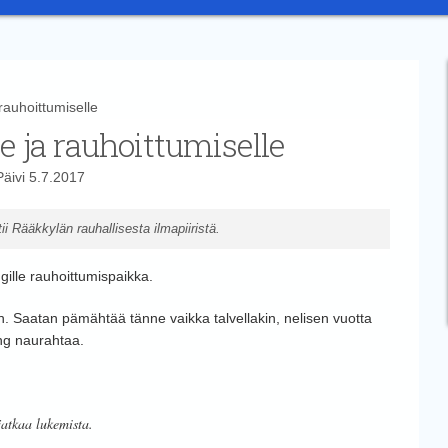
rauhoittumiselle
e ja rauhoittumiselle
Päivi
5.7.2017
ii Rääkkylän rauhallisesta ilmapiiristä.
ille rauhoittumispaikka.
nen. Saatan pämähtää tänne vaikka talvellakin, nelisen vuotta
ing naurahtaa.
jatkaa lukemista.