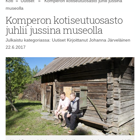
Koti
»
Uutiset
» Komperon kotiseutuosasto juhlii jussina
museolla
Komperon kotiseutuosasto
juhlii jussina museolla
Julkaistu kategoriassa:
Uutiset
Kirjoittanut
Johanna Järveläinen
22.6.2017