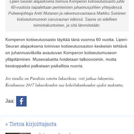
Liperi-Seuran alajaoksena toimiva Komperon kotiseutuosasto juhlii
60-vuotista taipalettaan perinteisten juhannusjuhlien yhteydessä.
Puheenjohtaja Antti Mutanen ja rakennusvastaava Markku Soininen
kotiseutumuseon savusaunan edessä. Sauna on edelleen
toimintakuntoinen, ja sitä lämmitetään.
Komperon kotiseutuosasto täyttää tänä vuonna 60 vuotta. Liperi-
Seuran alajaoksena toimivan kotiseutuosaston keskeisin tehtävä
on juhannusviikolla avautuvan Komperon kotiseutumuseon
ylläpitäminen. Museoaluetta hoidetaan talkoovoimin, mutta
kesäoppaiksi palkataan paikallisia nuoria.
Jos sinulla on Puodista ostettu lukuoikeus, voit jatkaa lukemista.
Kesäkuussa 2017 lukuoikeuden saa kokeilukuukauden ajaksi maksutta.
Jaa:
Tietoa kirjoittajasta