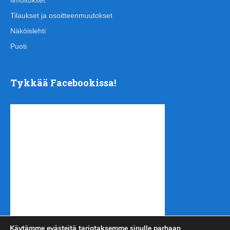
Tilaukset ja osoitteenmuutokset
Näköislehti
Puoti
Tykkää Facebookissa!
Käytämme evästeitä tarjotaksemme sinulle parhaan