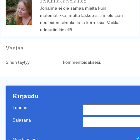
Johanna Jarvelainen
Johanna ei ole samaa mieltä kuin
matematiikka, mutta laskee silti mielellään
neuleiden silmukoita ja kerroksia. Vaikka
udmurtin kielellä.
Vastaa
Sinun täytyy
kirjautua sisään
kommentoidaksesi.
Kirjaudu
Tunnus
Salasana
Muista minut