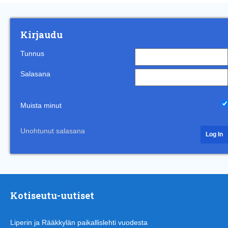
Kirjaudu
Tunnus
Salasana
Muista minut
Unohtunut salasana
Kotiseutu-uutiset
Liperin ja Rääkkylän paikallislehti vuodesta