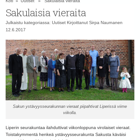
Koti
»
Uutiset
» Sakulaisia vieraita
Sakulaisia vieraita
Julkaistu kategoriassa:
Uutiset
Kirjoittanut
Sirpa Naumanen
12.6.2017
Sakun ystävyysseurakunnan vieraat piipahtivat Liperissä viime
viikolla.
Liperin seurakuntaa ilahduttivat viikonloppuna virolaiset vieraat.
Toistakymmentä henkeä ystävyysseurakunta Sakusta käväisi