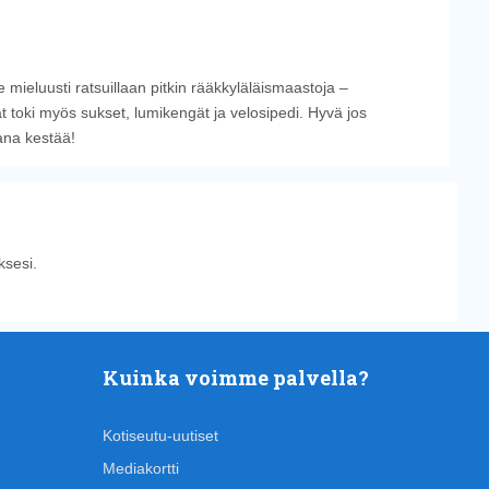
 mieluusti ratsuillaan pitkin rääkkyläläismaastoja –
t toki myös sukset, lumikengät ja velosipedi. Hyvä jos
ana kestää!
sesi.
Kuinka voimme palvella?
Kotiseutu-uutiset
Mediakortti