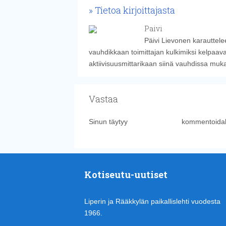
Tietoa kirjoittajasta
Paivi
Päivi Lievonen karauttelee
vauhdikkaan toimittajan kulkimiksi kelpaava
aktiivisuusmittarikaan siinä vauhdissa muk
Vastaa
Sinun täytyy
kirjautua sisään
kommentoidak
Kotiseutu-uutiset
Liperin ja Rääkkylän paikallislehti vuodesta
1966.