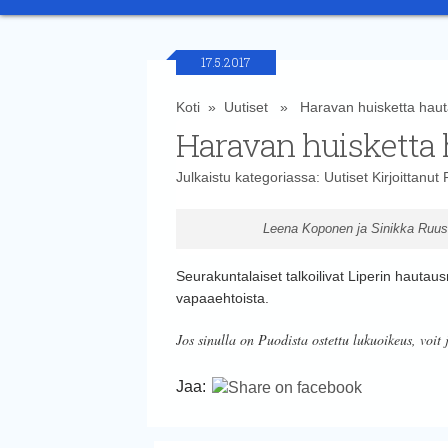
17.5.2017
Koti
»
Uutiset
» Haravan huisketta haut
Haravan huisketta
Julkaistu kategoriassa:
Uutiset
Kirjoittanut
Leena Koponen ja Sinikka Ruusk
Seurakuntalaiset talkoilivat Liperin hautaus
vapaaehtoista.
Jos sinulla on Puodista ostettu lukuoikeus, voit 
Jaa: